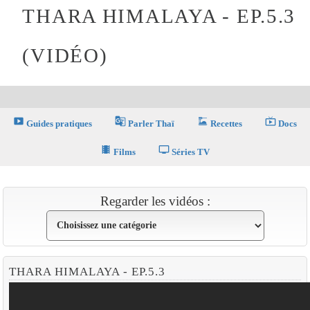
THARA HIMALAYA - EP.5.3
(VIDÉO)
smart_display
g_translate
dinner_dining
live_tv
Guides pratiques
Parler Thaï
Recettes
Docs
theaters
tv
Films
Séries TV
Regarder les vidéos :
THARA HIMALAYA - EP.5.3