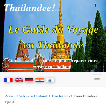
Thailandee!
com
Le Guide du Voyage
en Thaïlande
Toutes les infos et conseils pour préparer votre
voyage en Thaïlande
Accueil
>
Vidéos en Thaïlande
>
Thai lakorns
> Thara Himalaya -
Ep.5.3