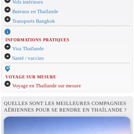
arrow_circle_right
Vols intérieurs
arrow_circle_right
Bateaux en Thaïlande
arrow_circle_right
Transports Bangkok
info
INFORMATIONS PRATIQUES
arrow_circle_right
Visa Thaïlande
arrow_circle_right
Santé / vaccins
edit_location_alt
VOYAGE SUR MESURE
arrow_circle_right
Voyage en Thaïlande sur mesure
QUELLES SONT LES MEILLEURES COMPAGNIES
AÉRIENNES POUR SE RENDRE EN THAÏLANDE ?