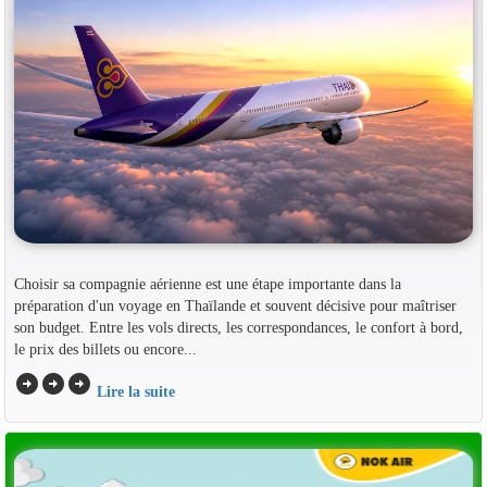
Choisir sa compagnie aérienne est une étape importante dans la
préparation d'un voyage en Thaïlande et souvent décisive pour maîtriser
son budget. Entre les vols directs, les correspondances, le confort à bord,
le prix des billets ou encore...
arrow_circle_right
arrow_circle_right
arrow_circle_right
Lire la suite