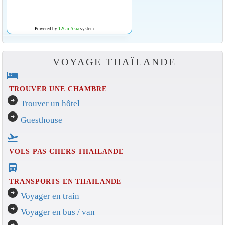
Powered by
12Go Asia
system
VOYAGE THAÏLANDE
hotel
TROUVER UNE CHAMBRE
arrow_circle_right
Trouver un hôtel
arrow_circle_right
Guesthouse
flight_takeoff
VOLS PAS CHERS THAILANDE
directions_bus_filled
TRANSPORTS EN THAILANDE
arrow_circle_right
Voyager en train
arrow_circle_right
Voyager en bus / van