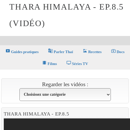
THARA HIMALAYA - EP.8.5
(VIDÉO)
smart_display
g_translate
dinner_dining
live_tv
Guides pratiques
Parler Thaï
Recettes
Docs
theaters
tv
Films
Séries TV
Regarder les vidéos :
THARA HIMALAYA - EP.8.5