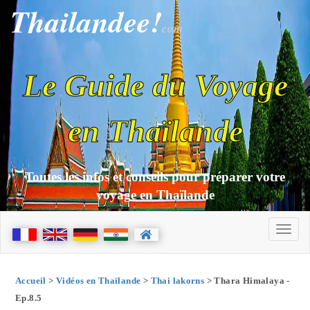
Thailandee!
com
Le Guide du Voyage
en Thaïlande
Toutes les infos et conseils pour préparer votre
voyage en Thaïlande
Accueil
>
Vidéos en Thaïlande
>
Thai lakorns
> Thara Himalaya -
Ep.8.5