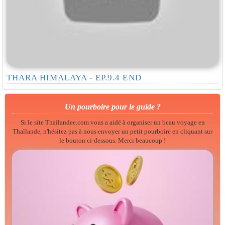
THARA HIMALAYA - EP.9.4 END
Un pourboire pour le guide ?
Si le site Thailandee.com vous a aidé à organiser un beau voyage en
Thaïlande, n'hésitez pas à nous envoyer un petit pourboire en cliquant sur
le bouton ci-dessous. Merci beaucoup !