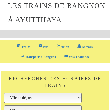
LES TRAINS DE BANGKOK
À AYUTTHAYA
train
directions_bus_filled
flight_takeoff
directions_boat
Trains
Bus
Avion
Bateaux
local_taxi
airplane_ticket
Transports à Bangkok
Vols Thaïlande
RECHERCHER DES HORAIRES DE
TRAINS