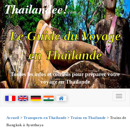
Thailandee!
com
Le Guide du Voyage
en Thaïlande
Toutes les infos et conseils pour préparer votre
voyage en Thaïlande
Accueil
>
Transports en Thaïlande
>
Trains en Thaïlande
> Trains de
Bangkok à Ayutthaya