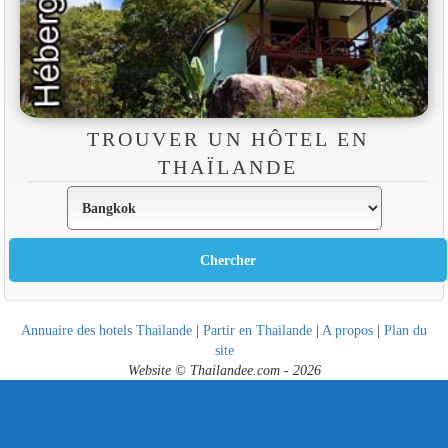
TROUVER UN HÔTEL EN
THAÏLANDE
Annuaire des hotels Thailande
|
Partir en Thailande
|
A propos
|
Plan du
site
Website © Thailandee.com - 2026