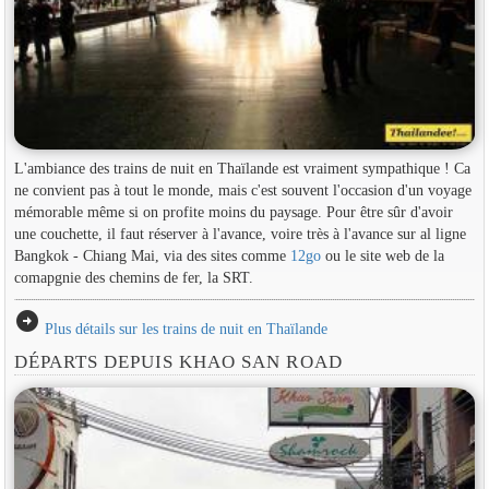
L'ambiance des trains de nuit en Thaïlande est vraiment sympathique ! Ca
ne convient pas à tout le monde, mais c'est souvent l'occasion d'un voyage
mémorable même si on profite moins du paysage. Pour être sûr d'avoir
une couchette, il faut réserver à l'avance, voire très à l'avance sur al ligne
Bangkok - Chiang Mai, via des sites comme
12go
ou le site web de la
comapgnie des chemins de fer, la SRT.
arrow_circle_right
Plus détails sur les trains de nuit en Thaïlande
DÉPARTS DEPUIS KHAO SAN ROAD