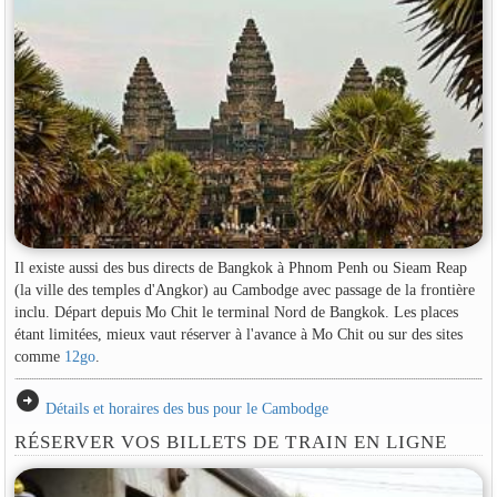
Il existe aussi des bus directs de Bangkok à Phnom Penh ou Sieam Reap
(la ville des temples d'Angkor) au Cambodge avec passage de la frontière
inclu. Départ depuis Mo Chit le terminal Nord de Bangkok. Les places
étant limitées, mieux vaut réserver à l'avance à Mo Chit ou sur des sites
comme
12go
.
arrow_circle_right
Détails et horaires des bus pour le Cambodge
RÉSERVER VOS BILLETS DE TRAIN EN LIGNE