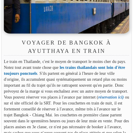
VOYAGER DE BANGKOK À
AYUTTHAYA EN TRAIN
Le train en Thaïlande, c'est le moyen de transport le moins cher du pays.
Notez tout avant toute chose que
les trains thaïlandais sont loin d'être
toujours ponctuels
. S'ils partent en général à l'heure de leur ville
d'origine, ils accumulent quasi systématiquement un retard plus ou moins
important au fil du trajet qu'ils ne rattrapent souvent qu'en partie. Donc
prévoyez de la marge si vous enchaînez avec un autre moyen de transport.
Vous pouvez réserver vos places à l'avance par internet (
réservation ici
)
ou
sur el site officiel de la SRT. Pour les couchettes en train de nuit, il est
fortement conseillé de réserver à l'avance, même très à l'avance sur le
trajet Bangkok - Chiang Mai. les couchettes en première classe partent
souvent dans le spremières heures ou jours de leur msie en vente. Pour des
places assises en 3e classe, ce n'est pas nécessaire de booker à l'avance,
mais sachez que vous n'aurez souvent pas de place attitrée et que selon la