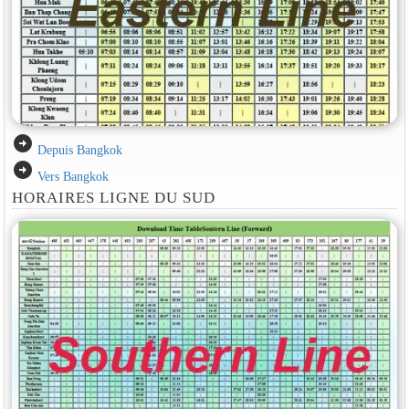
arrow_circle_right
Depuis Bangkok
arrow_circle_right
Vers Bangkok
HORAIRES LIGNE DU SUD