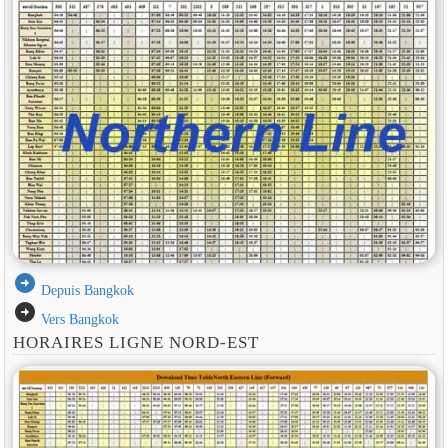
arrow_circle_right
Depuis Bangkok
arrow_circle_right
Vers Bangkok
HORAIRES LIGNE NORD-EST