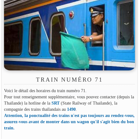
TRAIN NUMÉRO 71
Voici le détail des horaires du train numéro 71.
Pour tout renseignement supplémentaire, vous pouvez contacter (depuis la
Thaïlande) la hotline de la
SRT
(State Railway of Thailande), la
compagnie des trains thaïlandais au
1490
.
Attention, la ponctualité des trains n'est pas toujours au rendez-vous,
assurez-vous avant de monter dans un wagon qu'il s'agit bien du bon
train.