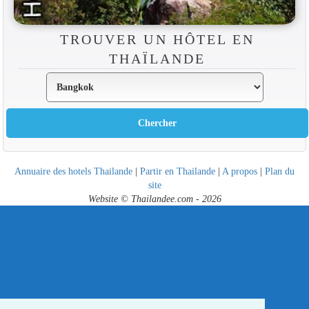
TROUVER UN HÔTEL EN
THAÏLANDE
Annuaire des hotels Thailande
|
Partir en Thailande
|
A propos
|
Plan du
site
Website © Thailandee.com - 2026