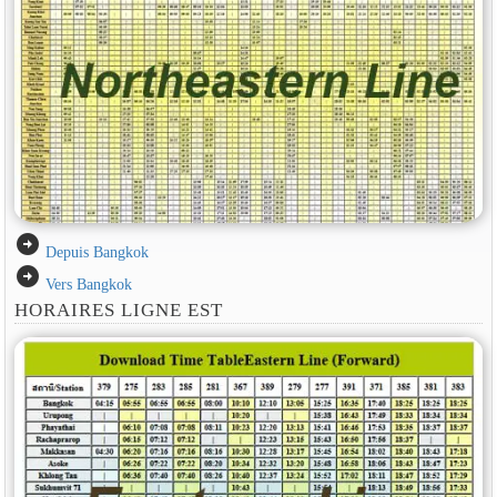
arrow_circle_right
Depuis Bangkok
arrow_circle_right
Vers Bangkok
HORAIRES LIGNE EST