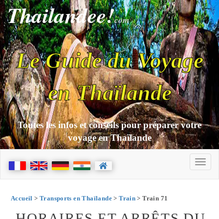
Thailandee!
com
Le Guide du Voyage
en Thaïlande
Toutes les infos et conseils pour préparer votre
voyage en Thaïlande
Accueil
>
Transports en Thaïlande
>
Train
> Train 71
HORAIRES ET ARRÊTS DU