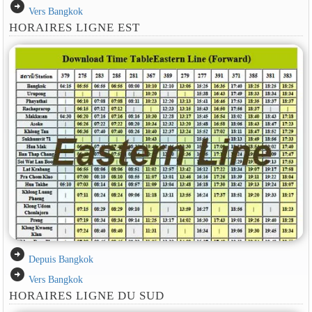
arrow_circle_right
Vers Bangkok
HORAIRES LIGNE EST
arrow_circle_right
Depuis Bangkok
arrow_circle_right
Vers Bangkok
HORAIRES LIGNE DU SUD