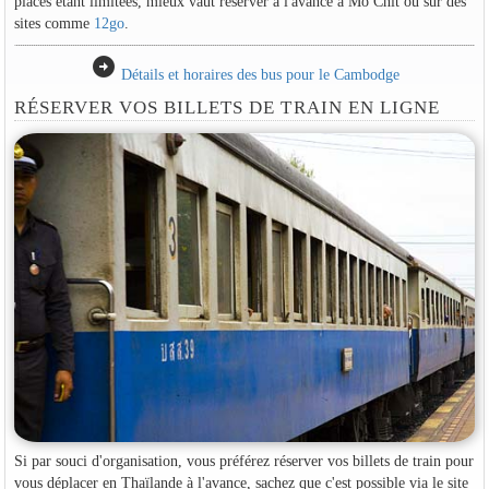
places étant limitées, mieux vaut réserver à l'avance à Mo Chit ou sur des
sites comme
12go
.
arrow_circle_right
Détails et horaires des bus pour le Cambodge
RÉSERVER VOS BILLETS DE TRAIN EN LIGNE
Si par souci d'organisation, vous préférez réserver vos billets de train pour
vous déplacer en Thaïlande à l'avance, sachez que c'est possible via le site