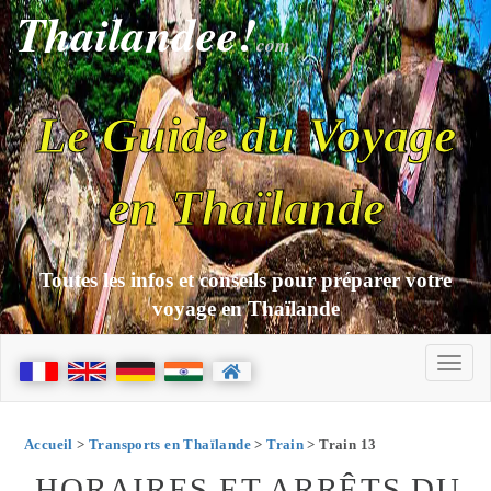
Thailandee!
com
Le Guide du Voyage
en Thaïlande
Toutes les infos et conseils pour préparer votre
voyage en Thaïlande
Accueil
>
Transports en Thaïlande
>
Train
> Train 13
HORAIRES ET ARRÊTS DU