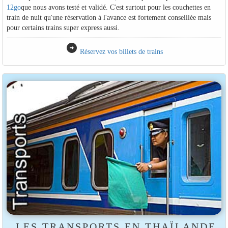
12go
que nous avons testé et validé. C'est surtout pour les couchettes en
train de nuit qu'une réservation à l'avance est fortement conseillée mais
pour certains trains super express aussi.
arrow_circle_right
Réservez vos billets de trains
LES TRANSPORTS EN THAÏLANDE