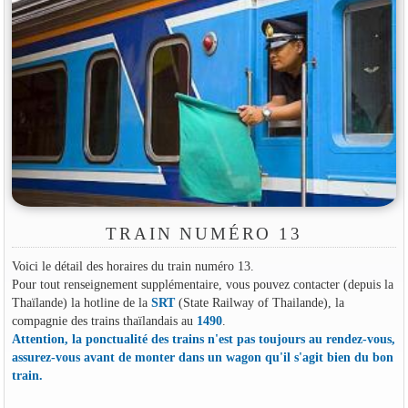
TRAIN NUMÉRO 13
Voici le détail des horaires du train numéro 13.
Pour tout renseignement supplémentaire, vous pouvez contacter (depuis la
Thaïlande) la hotline de la
SRT
(State Railway of Thailande), la
compagnie des trains thaïlandais au
1490
.
Attention, la ponctualité des trains n'est pas toujours au rendez-vous,
assurez-vous avant de monter dans un wagon qu'il s'agit bien du bon
train.