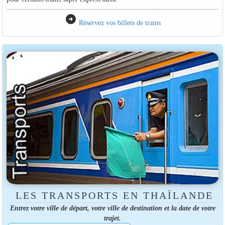
arrow_circle_right
Réservez vos billets de trains
LES TRANSPORTS EN THAÏLANDE
Entrez votre ville de départ, votre ville de destination et la date de votre
trajet.