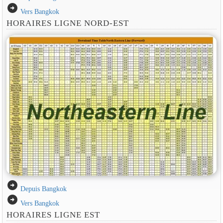
arrow_circle_right
Vers Bangkok
HORAIRES LIGNE NORD-EST
arrow_circle_right
Depuis Bangkok
arrow_circle_right
Vers Bangkok
HORAIRES LIGNE EST