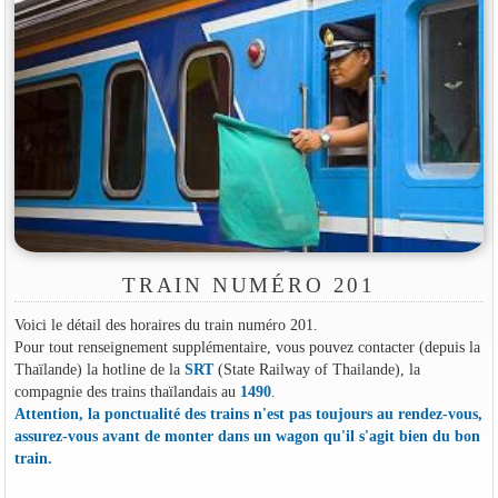
TRAIN NUMÉRO 201
Voici le détail des horaires du train numéro 201.
Pour tout renseignement supplémentaire, vous pouvez contacter (depuis la
Thaïlande) la hotline de la
SRT
(State Railway of Thailande), la
compagnie des trains thaïlandais au
1490
.
Attention, la ponctualité des trains n'est pas toujours au rendez-vous,
assurez-vous avant de monter dans un wagon qu'il s'agit bien du bon
train.