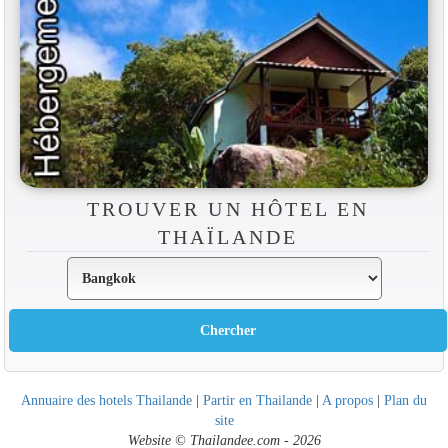
TROUVER UN HÔTEL EN
THAÏLANDE
Annuaire des hotels Thailande
|
Partir en Thailande
|
A propos
|
Plan du
site
Website © Thailandee.com - 2026