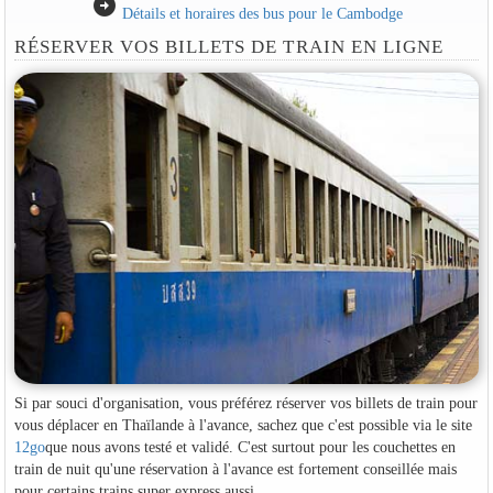
arrow_circle_right
Détails et horaires des bus pour le Cambodge
RÉSERVER VOS BILLETS DE TRAIN EN LIGNE
Si par souci d'organisation, vous préférez réserver vos billets de train pour
vous déplacer en Thaïlande à l'avance, sachez que c'est possible via le site
12go
que nous avons testé et validé. C'est surtout pour les couchettes en
train de nuit qu'une réservation à l'avance est fortement conseillée mais
pour certains trains super express aussi.