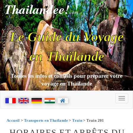
Thailandee!
com
Le Guide du Voyage
en Thaïlande
Toutes les infos et conseils pour préparer votre
voyage en Thaïlande
Accueil
>
Transports en Thaïlande
>
Train
> Train 201
HORAIRES ET ARRÊTS DU