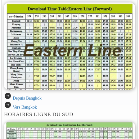
arrow_circle_right
Depuis Bangkok
arrow_circle_right
Vers Bangkok
HORAIRES LIGNE DU SUD