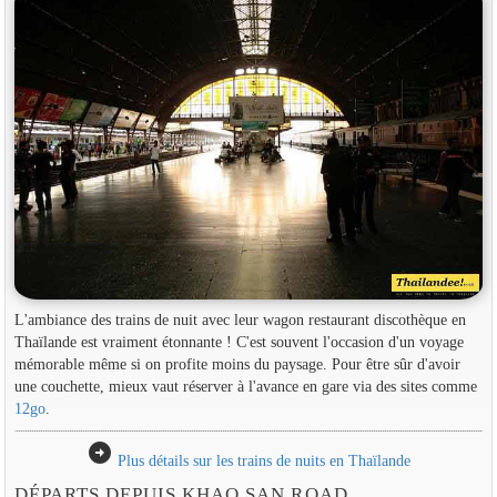
L'ambiance des trains de nuit avec leur wagon restaurant discothèque en
Thaïlande est vraiment étonnante ! C'est souvent l'occasion d'un voyage
mémorable même si on profite moins du paysage. Pour être sûr d'avoir
une couchette, mieux vaut réserver à l'avance en gare via des sites comme
12go
.
arrow_circle_right
Plus détails sur les trains de nuits en Thaïlande
DÉPARTS DEPUIS KHAO SAN ROAD