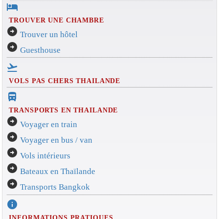
hotel
TROUVER UNE CHAMBRE
arrow_circle_right
Trouver un hôtel
arrow_circle_right
Guesthouse
flight_takeoff
VOLS PAS CHERS THAILANDE
directions_bus_filled
TRANSPORTS EN THAILANDE
arrow_circle_right
Voyager en train
arrow_circle_right
Voyager en bus / van
arrow_circle_right
Vols intérieurs
arrow_circle_right
Bateaux en Thaïlande
arrow_circle_right
Transports Bangkok
info
INFORMATIONS PRATIQUES