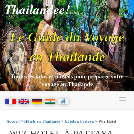
Thailandee!
com
Le Guide du Voyage
en Thaïlande
Toutes les infos et conseils pour préparer votre
voyage en Thaïlande
Accueil
>
Hôtels en Thaïlande
>
Hôtels à Pattaya
> Wiz Hotel
WIZ HOTEL À PATTAYA