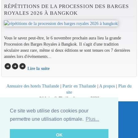
RÉPÉTITIONS DE LA PROCESSION DES BARGES
ROYALES 2026 À BANGKOK
Vous le savez peut-être, le 6 novembre prochain aura lieu la grande
Procession des Barges Royales à Bangkok. Il s'agit d'une tradition
séculaire assez rare, même si deux éditions se sont tenues ces 7 dernières
années lors d'événements...
arrow_circle_right
arrow_circle_right
arrow_circle_right
Lire la suite
Annuaire des hotels Thailande
|
Partir en Thailande
|
A propos
|
Plan du
site
Website © Thailandee.com - 2026
Ce site web utilise des cookies pour
permettre une utilisation optimale.
Plus...
OK