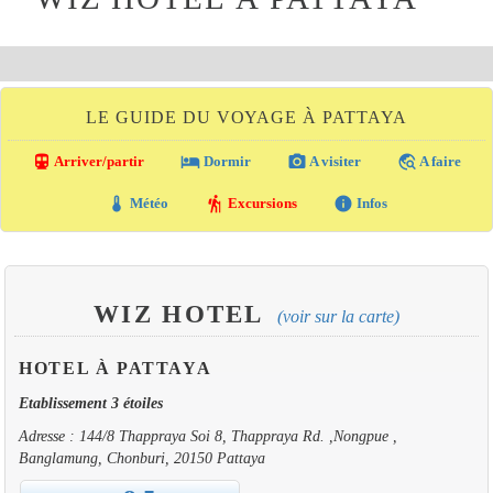
LE GUIDE DU VOYAGE À PATTAYA
directions_transit
local_hotel
photo_camera
travel_explore
Arriver/partir
Dormir
A visiter
A faire
thermostat
hiking
info
Météo
Excursions
Infos
WIZ HOTEL
(voir sur la carte)
HOTEL À PATTAYA
Etablissement 3 étoiles
Adresse : 144/8 Thappraya Soi 8, Thappraya Rd. ,Nongpue ,
Banglamung, Chonburi, 20150 Pattaya