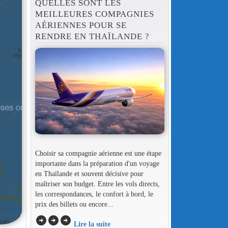
QUELLES SONT LES
MEILLEURES COMPAGNIES
AÉRIENNES POUR SE
RENDRE EN THAÏLANDE ?
Choisir sa compagnie aérienne est une étape
importante dans la préparation d'un voyage
en Thaïlande et souvent décisive pour
maîtriser son budget. Entre les vols directs,
les correspondances, le confort à bord, le
prix des billets ou encore...
arrow_circle_right
arrow_circle_right
arrow_circle_right
Lire la suite