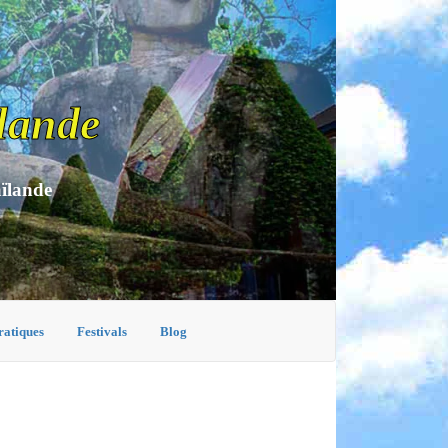
lande
aïlande
ratiques
Festivals
Blog
A