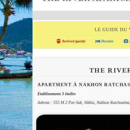
LE GUIDE DU
directions_transit
local_hotel
photo_camera
Arriver/partir
Dormir
THE RIVE
APARTMENT À NAKHON RATCHA
Etablissement 3 étoiles
Adresse : 555 M.2 Par-Suk, Sikhiu, Nakhon Ratchasim