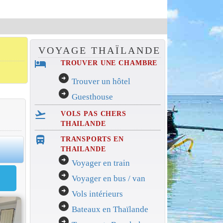
VOYAGE THAÏLANDE
hotel
TROUVER UNE CHAMBRE
arrow_circle_right
Trouver un hôtel
arrow_circle_right
Guesthouse
flight_takeoff
VOLS PAS CHERS
THAILANDE
directions_bus_filled
TRANSPORTS EN
0
THAILANDE
arrow_circle_right
Voyager en train
arrow_circle_right
Voyager en bus / van
arrow_circle_right
Vols intérieurs
arrow_circle_right
Bateaux en Thaïlande
arrow_circle_right