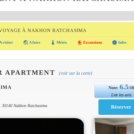
 VOYAGE À NAKHON RATCHASIMA
travel_explore
thermostat
hiking
info
A visiter
A faire
Météo
Excursions
Infos
R APARTMENT
(voir sur la carte)
6.5
SIMA
Note:
/1
Lire les avis
a, 30140 Nakhon Ratchasima