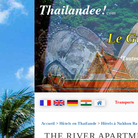
Thailandee!
com
Le G
Toutes
Transports
Accueil
>
Hôtels en Thaïlande
>
Hôtels à Nakhon Ra
THE RIVER APART