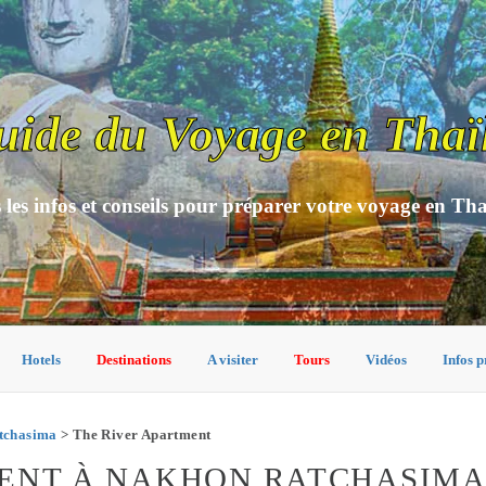
uide du Voyage en Thaï
 les infos et conseils pour préparer votre voyage en Th
Hotels
Destinations
A visiter
Tours
Vidéos
Infos p
tchasima
> The River Apartment
MENT À NAKHON RATCHASIM