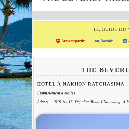
LE GUIDE DU
directions_transit
local_hotel
photo_camera
Arriver/partir
Dormir
THE BEVER
HOTEL À NAKHON RATCHASIMA
Etablissement 4 étoiles
Adresse : 1919 Soi 15, Dejudom Road T.Naimuang, A.