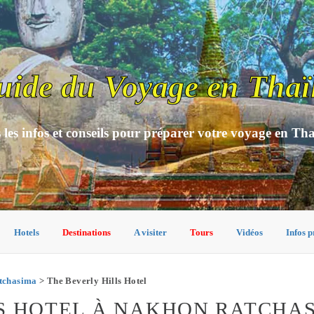
uide du Voyage en Thaï
 les infos et conseils pour préparer votre voyage en Th
Hotels
Destinations
A visiter
Tours
Vidéos
Infos p
tchasima
> The Beverly Hills Hotel
LS HOTEL À NAKHON RATCHA