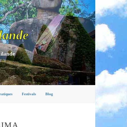
lande
aïlande
ratiques
Festivals
Blog
SIMA