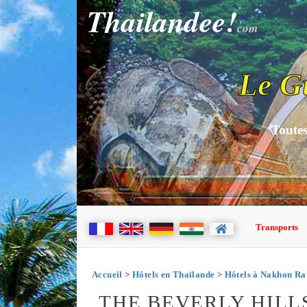
Thailandee!
com
Le G
Toutes
Transports
Accueil
>
Hôtels en Thaïlande
>
Hôtels à Nakhon Ra
THE BEVERLY HIL