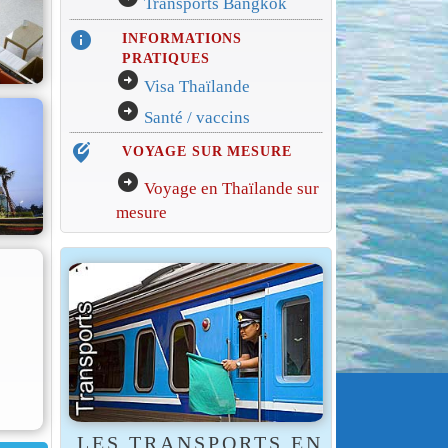
Transports Bangkok
info
INFORMATIONS
PRATIQUES
arrow_circle_right
Visa Thaïlande
arrow_circle_right
Santé / vaccins
edit_location_alt
VOYAGE SUR MESURE
arrow_circle_right
Voyage en Thaïlande sur
mesure
LES TRANSPORTS EN