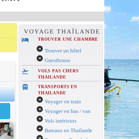
VOYAGE THAÏLANDE
hotel
TROUVER UNE CHAMBRE
arrow_circle_right
Trouver un hôtel
arrow_circle_right
Guesthouse
flight_takeoff
VOLS PAS CHERS
THAILANDE
directions_bus_filled
TRANSPORTS EN
THAILANDE
arrow_circle_right
Voyager en train
arrow_circle_right
Voyager en bus / van
arrow_circle_right
Vols intérieurs
arrow_circle_right
Bateaux en Thaïlande
arrow_circle_right