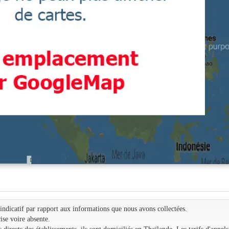
e indicatif par rapport aux informations que nous avons collectées.
ise voire absente.
irects des établissements, ils sont domiciliés en Thaïlande. Les tarifs d'appels