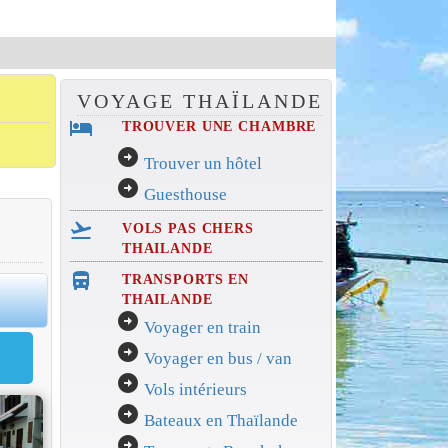
VOYAGE THAÏLANDE
hotel
TROUVER UNE CHAMBRE
arrow_circle_right
Trouver un hôtel
arrow_circle_right
Guesthouse
flight_takeoff
VOLS PAS CHERS
THAILANDE
directions_bus_filled
TRANSPORTS EN
0
THAILANDE
arrow_circle_right
Voyager en train
arrow_circle_right
Voyager en bus / van
arrow_circle_right
Vols intérieurs
arrow_circle_right
Bateaux en Thaïlande
arrow_circle_right