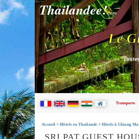
Thailandee!
com
Le G
Toutes
Transports
Accueil
>
Hôtels en Thaïlande
>
Hôtels à Chiang Ma
SRI PAT GUEST HOU