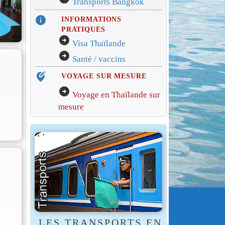
Transports Bangkok
info
INFORMATIONS
PRATIQUES
arrow_circle_right
Visa Thaïlande
arrow_circle_right
Santé / vaccins
edit_location_alt
VOYAGE SUR MESURE
arrow_circle_right
Voyage en Thaïlande sur
mesure
LES TRANSPORTS EN