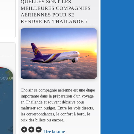
QUELLES SONT LES
MEILLEURES COMPAGNIES
AÉRIENNES POUR SE
RENDRE EN THAÏLANDE ?
Choisir sa compagnie aérienne est une étape
importante dans la préparation d'un voyage
en Thaïlande et souvent décisive pour
maîtriser son budget. Entre les vols directs,
les correspondances, le confort à bord, le
prix des billets ou encore...
arrow_circle_right
arrow_circle_right
arrow_circle_right
Lire la suite