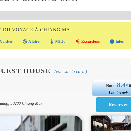
E DU VOYAGE À CHIANG MAI
travel_explore
thermostat
hiking
info
A visiter
A faire
Météo
Excursions
Infos
 GUEST HOUSE
(voir sur la carte)
8.4
Note:
/1
Lire les avis
Muang, 50200 Chiang Mai