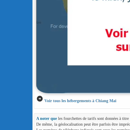
arrow_circle_right
Voir tous les hébergements à Chiang Mai
A noter que
les fourchettes de tarifs sont données à titr
De même, la géolocalisation peut être parfois être impréc
Les numéros de téléphone indiqués sont ceux les numéros d