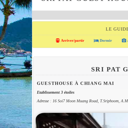
LE GUID
directions_transit
local_hotel
photo_camera
Arriver/partir
Dormir
SRI PAT
GUESTHOUSE À CHIANG MAI
Etablissement 3 étoiles
Adresse : 16 Soi7 Moon Muang Road, T.Sriphoom, A.