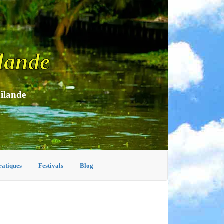
lande
aïlande
ratiques
Festivals
Blog