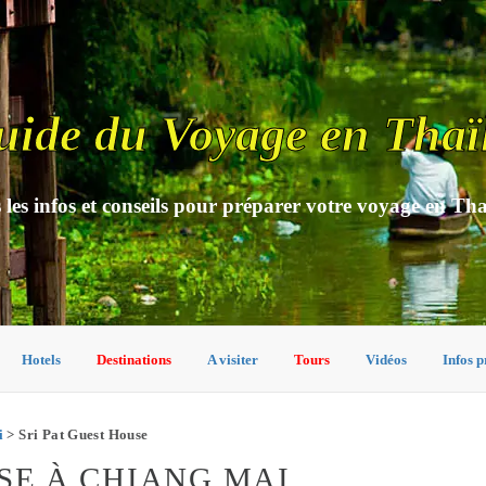
uide du Voyage en Thaï
 les infos et conseils pour préparer votre voyage en Th
Hotels
Destinations
A visiter
Tours
Vidéos
Infos p
i
> Sri Pat Guest House
SE À CHIANG MAI