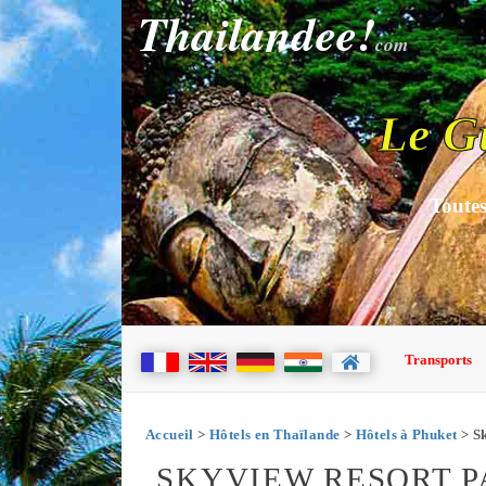
Thailandee!
com
Le G
Toutes
Transports
Accueil
>
Hôtels en Thaïlande
>
Hôtels à Phuket
> Sk
SKYVIEW RESORT P