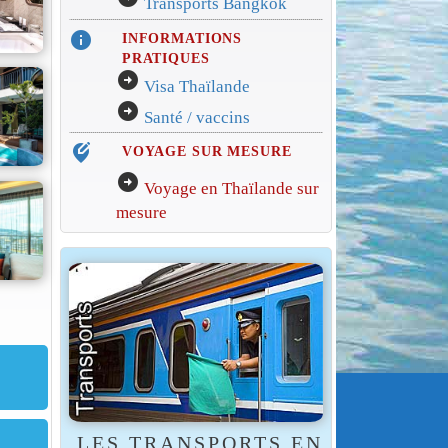
Transports Bangkok
info
INFORMATIONS
PRATIQUES
arrow_circle_right
Visa Thaïlande
arrow_circle_right
Santé / vaccins
edit_location_alt
VOYAGE SUR MESURE
arrow_circle_right
Voyage en Thaïlande sur
mesure
LES TRANSPORTS EN