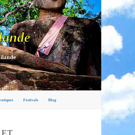
lande
aïlande
ratiques
Festivals
Blog
KET