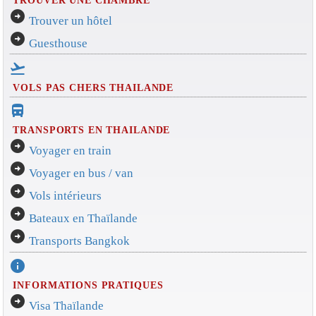
arrow_circle_right
Trouver un hôtel
arrow_circle_right
Guesthouse
flight_takeoff
VOLS PAS CHERS THAILANDE
directions_bus_filled
TRANSPORTS EN THAILANDE
arrow_circle_right
Voyager en train
arrow_circle_right
Voyager en bus / van
arrow_circle_right
Vols intérieurs
arrow_circle_right
Bateaux en Thaïlande
arrow_circle_right
Transports Bangkok
info
INFORMATIONS PRATIQUES
arrow_circle_right
Visa Thaïlande