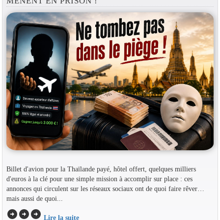
MÈNENT EN PRISON !
Billet d'avion pour la Thaïlande payé, hôtel offert, quelques milliers
d'euros à la clé pour une simple mission à accomplir sur place : ces
annonces qui circulent sur les réseaux sociaux ont de quoi faire rêver…
mais aussi de quoi...
arrow_circle_right
arrow_circle_right
arrow_circle_right
Lire la suite