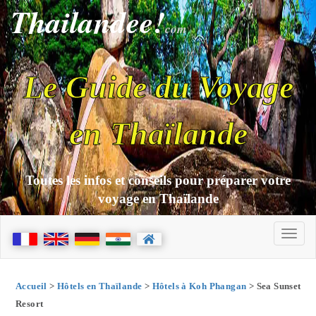
Thailandee!
com
Le Guide du Voyage
en Thaïlande
Toutes les infos et conseils pour préparer votre
voyage en Thaïlande
Accueil
>
Hôtels en Thaïlande
>
Hôtels à Koh Phangan
> Sea Sunset
Resort