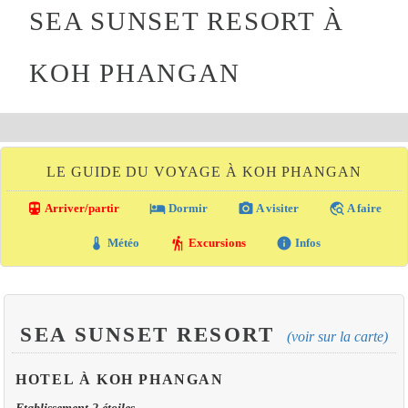
SEA SUNSET RESORT À
KOH PHANGAN
LE GUIDE DU VOYAGE À KOH PHANGAN
directions_transit
local_hotel
photo_camera
travel_explore
Arriver/partir
Dormir
A visiter
A faire
thermostat
hiking
info
Météo
Excursions
Infos
SEA SUNSET RESORT
(voir sur la carte)
HOTEL À KOH PHANGAN
Etablissement 2 étoiles