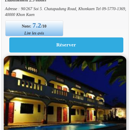
Adresse : 90/267 Soi 5. Chatapadung Road, Khonkaen Tel 09-5770-1369,
40000 Khon Kaen
7.2
Note:
/10
Lire les avis