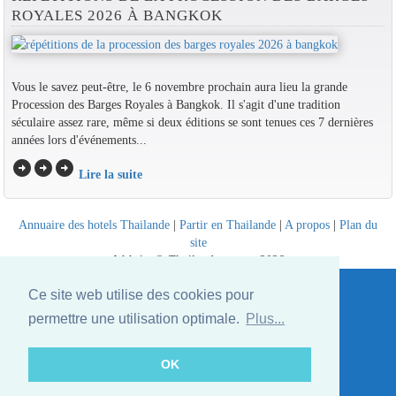
ROYALES 2026 À BANGKOK
Vous le savez peut-être, le 6 novembre prochain aura lieu la grande
Procession des Barges Royales à Bangkok. Il s'agit d'une tradition
séculaire assez rare, même si deux éditions se sont tenues ces 7 dernières
années lors d'événements...
arrow_circle_right
arrow_circle_right
arrow_circle_right
Lire la suite
Annuaire des hotels Thailande
|
Partir en Thailande
|
A propos
|
Plan du
site
Website © Thailandee.com - 2026
Ce site web utilise des cookies pour
permettre une utilisation optimale.
Plus...
OK