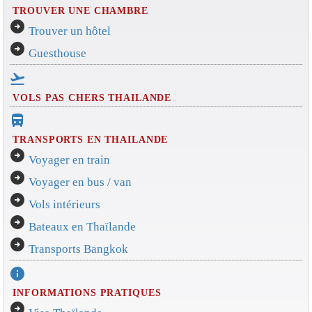
TROUVER UNE CHAMBRE
arrow_circle_right
Trouver un hôtel
arrow_circle_right
Guesthouse
flight_takeoff
VOLS PAS CHERS THAILANDE
directions_bus_filled
TRANSPORTS EN THAILANDE
arrow_circle_right
Voyager en train
arrow_circle_right
Voyager en bus / van
arrow_circle_right
Vols intérieurs
arrow_circle_right
Bateaux en Thaïlande
arrow_circle_right
Transports Bangkok
info
INFORMATIONS PRATIQUES
arrow_circle_right