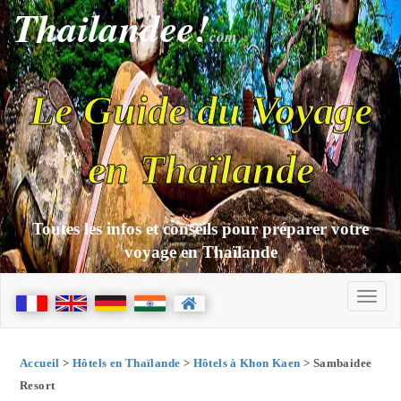
Thailandee!
com
Le Guide du Voyage
en Thaïlande
Toutes les infos et conseils pour préparer votre
voyage en Thaïlande
Accueil
>
Hôtels en Thaïlande
>
Hôtels à Khon Kaen
> Sambaidee
Resort