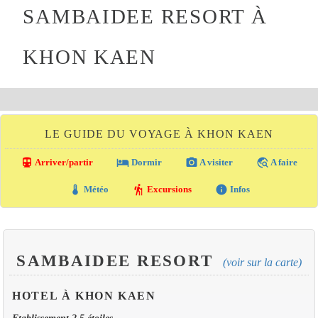
SAMBAIDEE RESORT À
KHON KAEN
LE GUIDE DU VOYAGE À KHON KAEN
directions_transit
local_hotel
photo_camera
travel_explore
Arriver/partir
Dormir
A visiter
A faire
thermostat
hiking
info
Météo
Excursions
Infos
SAMBAIDEE RESORT
(voir sur la carte)
HOTEL À KHON KAEN
Etablissement 2.5 étoiles