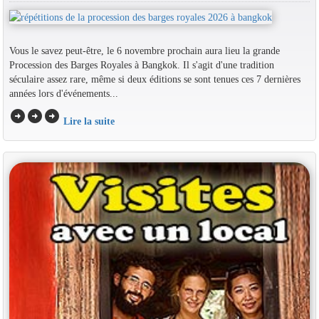
Vous le savez peut-être, le 6 novembre prochain aura lieu la grande
Procession des Barges Royales à Bangkok. Il s'agit d'une tradition
séculaire assez rare, même si deux éditions se sont tenues ces 7 dernières
années lors d'événements...
arrow_circle_right
arrow_circle_right
arrow_circle_right
Lire la suite