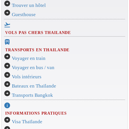
arrow_circle_right
Trouver un hôtel
arrow_circle_right
Guesthouse
flight_takeoff
VOLS PAS CHERS THAILANDE
directions_bus_filled
TRANSPORTS EN THAILANDE
arrow_circle_right
Voyager en train
arrow_circle_right
Voyager en bus / van
arrow_circle_right
Vols intérieurs
arrow_circle_right
Bateaux en Thaïlande
arrow_circle_right
Transports Bangkok
info
INFORMATIONS PRATIQUES
arrow_circle_right
Visa Thaïlande