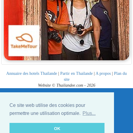
Annuaire des hotels Thailande
|
Partir en Thailande
|
A propos
|
Plan du
site
Website © Thailandee.com - 2026
Ce site web utilise des cookies pour
permettre une utilisation optimale.
Plus...
OK