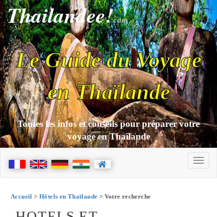
Thailandee!
com
Le Guide du Voyage
en Thaïlande
Toutes les infos et conseils pour préparer votre
voyage en Thaïlande
Accueil
>
Hôtels en Thaïlande
> Votre recherche
HOTELS ET