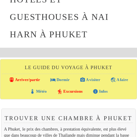
GUESTHOUSES À NAI
HARN À PHUKET
LE GUIDE DU VOYAGE À PHUKET
directions_transit
local_hotel
photo_camera
travel_explore
Arriver/partir
Dormir
A visiter
A faire
thermostat
hiking
info
Météo
Excursions
Infos
TROUVER UNE CHAMBRE À PHUKET
A Phuket, le prix des chambres, à prestation équivalente, est plus élevé
que dans beaucoup de villes de Thaïlande mais diminue pendant la basse