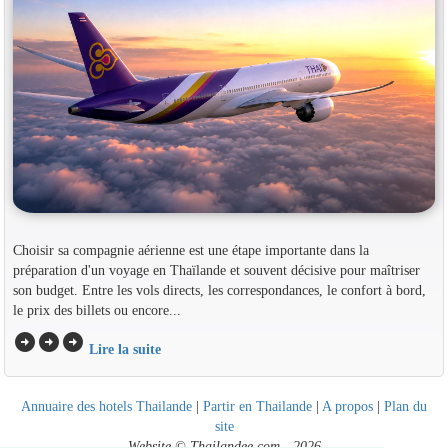
Choisir sa compagnie aérienne est une étape importante dans la
préparation d'un voyage en Thaïlande et souvent décisive pour maîtriser
son budget. Entre les vols directs, les correspondances, le confort à bord,
le prix des billets ou encore...
arrow_circle_right
arrow_circle_right
arrow_circle_right
Lire la suite
Annuaire des hotels Thailande
|
Partir en Thailande
|
A propos
|
Plan du
site
Website © Thailandee.com - 2026