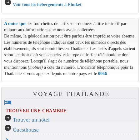
arrow_circle_right
Voir tous les hébergements à Phuket
A noter que
les fourchettes de tarifs sont données à titre indicatif par
rapport aux informations que nous avons collectées.
De même, la géolocalisation peut être parfois être imprécise voire absente.
Les numéros de téléphone indiqués sont ceux les numéros directs des
établissements, ils sont domiciliés en Thaïlande. Les tarifs d'appels varient
selon l'endroit d'où vous appelez et le type de forfait téléphonique dont
vous disposez. Lorsqu'il s'agit de numéros de téléphone portable, nous
mentionnons
(mobile)
à côté du numéro. L'indicatif téléphonique pour la
Thaïlande si vous appelez depuis un autre pays est le
0066
.
VOYAGE THAÏLANDE
hotel
TROUVER UNE CHAMBRE
arrow_circle_right
Trouver un hôtel
arrow_circle_right
Guesthouse