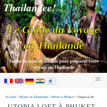
Thailandee!
com
Le Guide du Voyage
en Thaïlande
Toutes les infos et conseils pour préparer votre
voyage en Thaïlande
Accueil
>
Hôtels en Thaïlande
>
Hôtels à Phuket
> Utopia Loft
UTOPIA LOFT À PHUKET