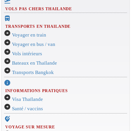
flight_takeoff
VOLS PAS CHERS THAILANDE
directions_bus_filled
TRANSPORTS EN THAILANDE
arrow_circle_right
Voyager en train
arrow_circle_right
Voyager en bus / van
arrow_circle_right
Vols intérieurs
arrow_circle_right
Bateaux en Thaïlande
arrow_circle_right
Transports Bangkok
info
INFORMATIONS PRATIQUES
arrow_circle_right
Visa Thaïlande
arrow_circle_right
Santé / vaccins
edit_location_alt
VOYAGE SUR MESURE