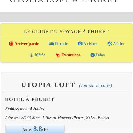
LE GUIDE DU VOYAGE À PHUKET
directions_transit
local_hotel
photo_camera
travel_explore
Arriver/partir
Dormir
A visiter
A faire
thermostat
hiking
info
Météo
Excursions
Infos
UTOPIA LOFT
(voir sur la carte)
HOTEL À PHUKET
Etablissement 4 étoiles
Adresse : 3/133 Moo. 1 Rawai Mueang Phuket, 83130 Phuket
8.8
Note:
/10