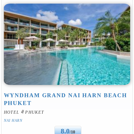
WYNDHAM GRAND NAI HARN BEACH
PHUKET
HOTEL में PHUKET
NAI HARN
8.0
/10