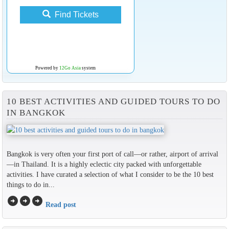
Find Tickets
Powered by
12Go Asia
system
10 BEST ACTIVITIES AND GUIDED TOURS TO DO
IN BANGKOK
Bangkok is very often your first port of call—or rather, airport of arrival
—in Thailand. It is a highly eclectic city packed with unforgettable
activities. I have curated a selection of what I consider to be the 10 best
things to do in...
arrow_circle_right
arrow_circle_right
arrow_circle_right
Read post