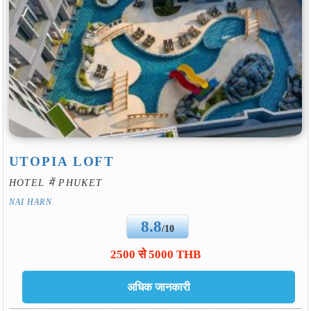
UTOPIA LOFT
HOTEL में PHUKET
NAI HARN
8.8
/10
2500 से 5000 THB