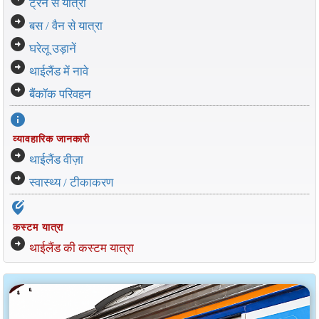
ट्रेन से यात्रा
arrow_circle_right
बस / वैन से यात्रा
arrow_circle_right
घरेलू उड़ानें
arrow_circle_right
थाईलैंड में नावे
arrow_circle_right
बैंकॉक परिवहन
info
व्यावहारिक जानकारी
arrow_circle_right
थाईलैंड वीज़ा
arrow_circle_right
स्वास्थ्य / टीकाकरण
edit_location_alt
कस्टम यात्रा
arrow_circle_right
थाईलैंड की कस्टम यात्रा