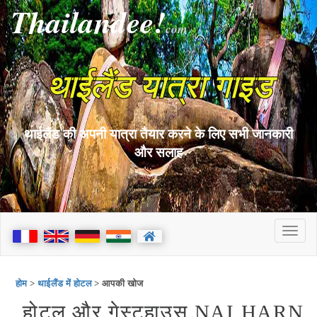
Thailandee!
com
थाईलैंड यात्रा गाइड
थाईलैंड की अपनी यात्रा तैयार करने के लिए सभी जानकारी
और सलाह
होम
>
थाईलैंड में होटल
> आपकी खोज
होटल और गेस्टहाउस NAI HARN