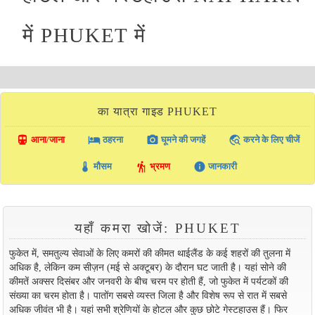
में PHUKET में
का यात्रा गाइड PHUKET
directions_transit
local_hotel
photo_camera
travel_explore
आना/जाना
ठहरना
घूमने की जगहें
करने के लिए चीजें
thermostat
hiking
info
मौसम
भ्रमण
जानकारी
यहाँ कमरा खोजें: PHUKET
फुकेत में, समतुल्य सेवाओं के लिए कमरों की कीमत थाईलैंड के कई शहरों की तुलना में
अधिक है, लेकिन कम सीज़न (मई से अक्टूबर) के दौरान घट जाती है। यहां सोने की
कीमतें अक्सर दिसंबर और जनवरी के बीच चरम पर होती हैं, जो फुकेत में पर्यटकों की
संख्या का चरम होता है। पातोंग सबसे व्यस्त जिला है और विशेष रूप से रात में सबसे
अधिक जीवंत भी है। यहां सभी श्रेणियों के होटल और कुछ छोटे गेस्टहाउस हैं। फिर