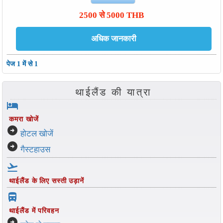
2500 से 5000 THB
पेज 1 में से 1
थाईलैंड की यात्रा
hotel
कमरा खोजें
arrow_circle_right
होटल खोजें
arrow_circle_right
गैस्टहाउस
flight_takeoff
थाईलैंड के लिए सस्ती उड़ानें
directions_bus_filled
थाईलैंड में परिवहन
arrow_circle_right