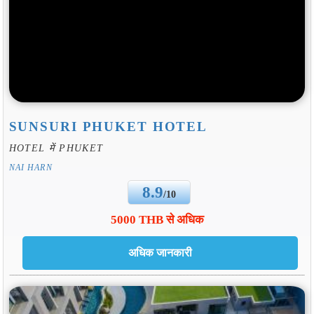
SUNSURI PHUKET HOTEL
HOTEL में PHUKET
NAI HARN
8.9
/10
5000 THB से अधिक