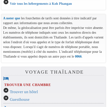
arrow_circle_right
Voir tous les hébergements à Koh Phangan
A noter que
les fourchettes de tarifs sont données à titre indicatif par
rapport aux informations que nous avons collectées.
De même, la géolocalisation peut être parfois être imprécise voire absente.
Les numéros de téléphone indiqués sont ceux les numéros directs des
établissements, ils sont domiciliés en Thaïlande. Les tarifs d'appels varient
selon l'endroit d'où vous appelez et le type de forfait téléphonique dont
vous disposez. Lorsqu'il s'agit de numéros de téléphone portable, nous
mentionnons
(mobile)
à côté du numéro. L'indicatif téléphonique pour la
Thaïlande si vous appelez depuis un autre pays est le
0066
.
VOYAGE THAÏLANDE
hotel
TROUVER UNE CHAMBRE
arrow_circle_right
Trouver un hôtel
arrow_circle_right
Guesthouse