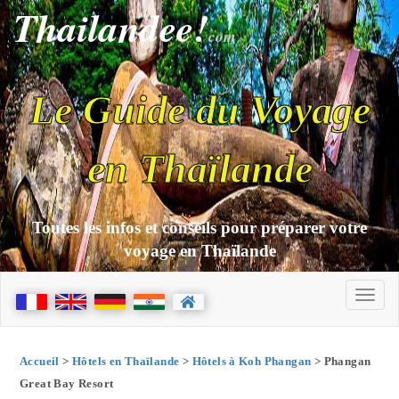
Thailandee!
com
Le Guide du Voyage
en Thaïlande
Toutes les infos et conseils pour préparer votre
voyage en Thaïlande
Accueil
>
Hôtels en Thaïlande
>
Hôtels à Koh Phangan
> Phangan
Great Bay Resort