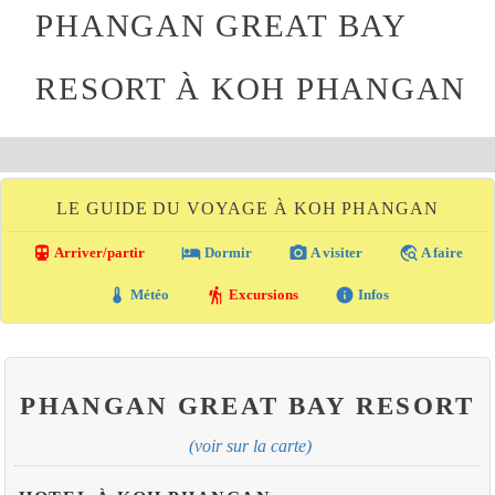
PHANGAN GREAT BAY
RESORT À KOH PHANGAN
LE GUIDE DU VOYAGE À KOH PHANGAN
directions_transit
local_hotel
photo_camera
travel_explore
Arriver/partir
Dormir
A visiter
A faire
thermostat
hiking
info
Météo
Excursions
Infos
PHANGAN GREAT BAY RESORT
(voir sur la carte)