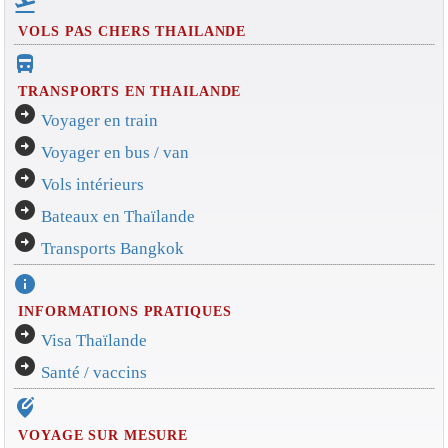
flight_takeoff
VOLS PAS CHERS THAILANDE
directions_bus_filled
TRANSPORTS EN THAILANDE
arrow_circle_right
Voyager en train
arrow_circle_right
Voyager en bus / van
arrow_circle_right
Vols intérieurs
arrow_circle_right
Bateaux en Thaïlande
arrow_circle_right
Transports Bangkok
info
INFORMATIONS PRATIQUES
arrow_circle_right
Visa Thaïlande
arrow_circle_right
Santé / vaccins
edit_location_alt
VOYAGE SUR MESURE