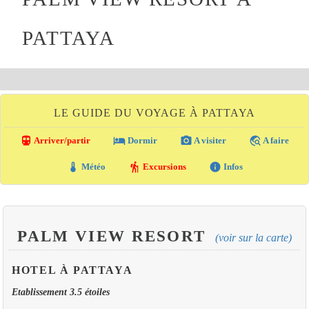
PATTAYA
LE GUIDE DU VOYAGE À PATTAYA
directions_transit
local_hotel
photo_camera
travel_explore
Arriver/partir
Dormir
A visiter
A faire
thermostat
hiking
info
Météo
Excursions
Infos
PALM VIEW RESORT
(voir sur la carte)
HOTEL À PATTAYA
Etablissement 3.5 étoiles