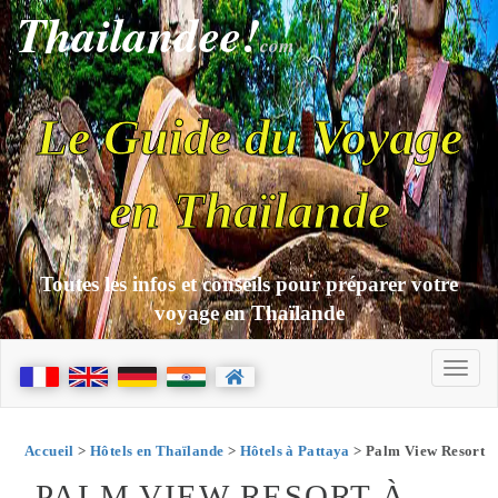
Thailandee!
com
Le Guide du Voyage
en Thaïlande
Toutes les infos et conseils pour préparer votre
voyage en Thaïlande
Accueil
>
Hôtels en Thaïlande
>
Hôtels à Pattaya
> Palm View Resort
PALM VIEW RESORT À