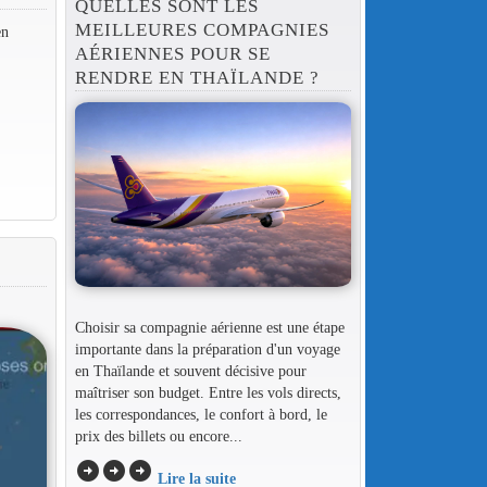
QUELLES SONT LES
MEILLEURES COMPAGNIES
en
AÉRIENNES POUR SE
RENDRE EN THAÏLANDE ?
Choisir sa compagnie aérienne est une étape
importante dans la préparation d'un voyage
en Thaïlande et souvent décisive pour
maîtriser son budget. Entre les vols directs,
les correspondances, le confort à bord, le
prix des billets ou encore...
arrow_circle_right
arrow_circle_right
arrow_circle_right
Lire la suite