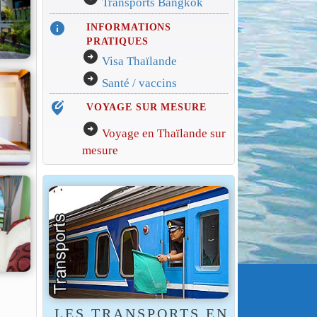
Transports Bangkok
info
INFORMATIONS
PRATIQUES
arrow_circle_right
Visa Thaïlande
arrow_circle_right
Santé / vaccins
edit_location_alt
VOYAGE SUR MESURE
arrow_circle_right
Voyage en Thaïlande sur
mesure
LES TRANSPORTS EN