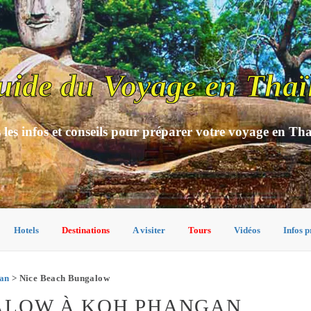
uide du Voyage en Thaï
 les infos et conseils pour préparer votre voyage en Th
Hotels
Destinations
A visiter
Tours
Vidéos
Infos p
gan
> Nice Beach Bungalow
ALOW À KOH PHANGAN