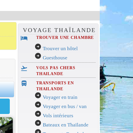
VOYAGE THAÏLANDE
hotel
TROUVER UNE CHAMBRE
arrow_circle_right
Trouver un hôtel
arrow_circle_right
Guesthouse
flight_takeoff
VOLS PAS CHERS
THAILANDE
directions_bus_filled
TRANSPORTS EN
0
THAILANDE
arrow_circle_right
Voyager en train
arrow_circle_right
Voyager en bus / van
arrow_circle_right
Vols intérieurs
arrow_circle_right
Bateaux en Thaïlande
arrow_circle_right