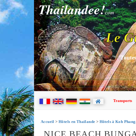
Thailandee!
com
Le G
Toutes
Transports
Accueil
>
Hôtels en Thaïlande
>
Hôtels à Koh Phan
NICE BEACH BUNG