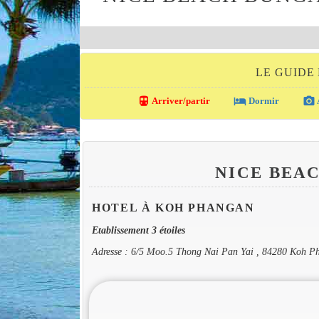
LE GUIDE
directions_transit
local_hotel
photo_camera
Arriver/partir
Dormir
NICE BEA
HOTEL À KOH PHANGAN
Etablissement 3 étoiles
Adresse : 6/5 Moo.5 Thong Nai Pan Yai , 84280 Koh P