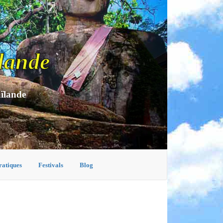
lande
aïlande
ratiques
Festivals
Blog