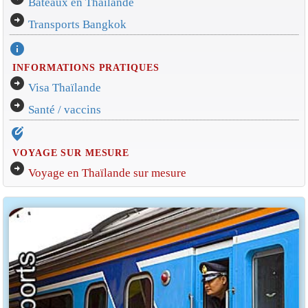
Bateaux en Thaïlande
arrow_circle_right
Transports Bangkok
info
INFORMATIONS PRATIQUES
arrow_circle_right
Visa Thaïlande
arrow_circle_right
Santé / vaccins
edit_location_alt
VOYAGE SUR MESURE
arrow_circle_right
Voyage en Thaïlande sur mesure