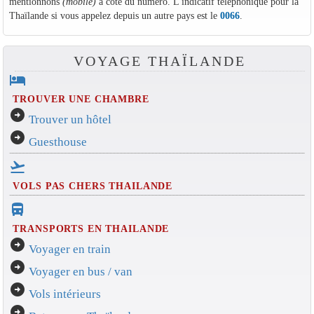
mentionnons
(mobile)
à côté du numéro. L'indicatif téléphonique pour la
Thaïlande si vous appelez depuis un autre pays est le
0066
.
VOYAGE THAÏLANDE
hotel
TROUVER UNE CHAMBRE
arrow_circle_right
Trouver un hôtel
arrow_circle_right
Guesthouse
flight_takeoff
VOLS PAS CHERS THAILANDE
directions_bus_filled
TRANSPORTS EN THAILANDE
arrow_circle_right
Voyager en train
arrow_circle_right
Voyager en bus / van
arrow_circle_right
Vols intérieurs
arrow_circle_right