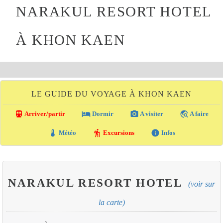
NARAKUL RESORT HOTEL
À KHON KAEN
LE GUIDE DU VOYAGE À KHON KAEN
directions_transit
local_hotel
photo_camera
travel_explore
Arriver/partir
Dormir
A visiter
A faire
thermostat
hiking
info
Météo
Excursions
Infos
NARAKUL RESORT HOTEL
(voir sur
la carte)