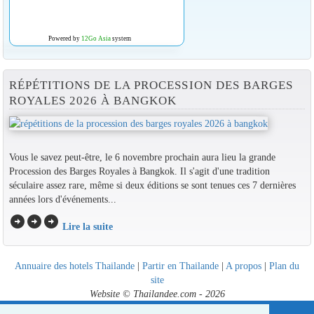
Powered by
12Go Asia
system
RÉPÉTITIONS DE LA PROCESSION DES BARGES
ROYALES 2026 À BANGKOK
Vous le savez peut-être, le 6 novembre prochain aura lieu la grande
Procession des Barges Royales à Bangkok. Il s'agit d'une tradition
séculaire assez rare, même si deux éditions se sont tenues ces 7 dernières
années lors d'événements...
arrow_circle_right
arrow_circle_right
arrow_circle_right
Lire la suite
Annuaire des hotels Thailande
|
Partir en Thailande
|
A propos
|
Plan du
site
Website © Thailandee.com - 2026