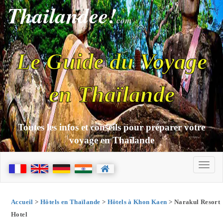
Thailandee!
com
Le Guide du Voyage
en Thaïlande
Toutes les infos et conseils pour préparer votre
voyage en Thaïlande
Accueil
>
Hôtels en Thaïlande
>
Hôtels à Khon Kaen
> Narakul Resort
Hotel