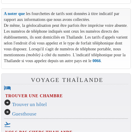
A noter que
les fourchettes de tarifs sont données à titre indicatif par
rapport aux informations que nous avons collectées.
De même, la géolocalisation peut être parfois être imprécise voire absente.
Les numéros de téléphone indiqués sont ceux les numéros directs des
établissements, ils sont domiciliés en Thaïlande. Les tarifs d'appels varient
selon l'endroit d'où vous appelez et le type de forfait téléphonique dont
vous disposez. Lorsqu'il s'agit de numéros de téléphone portable, nous
mentionnons
(mobile)
à côté du numéro. L'indicatif téléphonique pour la
Thaïlande si vous appelez depuis un autre pays est le
0066
.
VOYAGE THAÏLANDE
hotel
TROUVER UNE CHAMBRE
arrow_circle_right
Trouver un hôtel
arrow_circle_right
Guesthouse
flight_takeoff