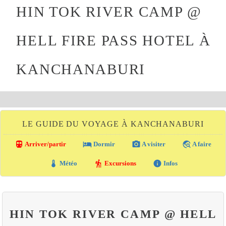
HIN TOK RIVER CAMP @
HELL FIRE PASS HOTEL À
KANCHANABURI
LE GUIDE DU VOYAGE À KANCHANABURI
directions_transit
local_hotel
photo_camera
travel_explore
Arriver/partir
Dormir
A visiter
A faire
thermostat
hiking
info
Météo
Excursions
Infos
HIN TOK RIVER CAMP @ HELL