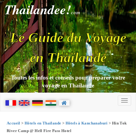
Thailandee!
com
Le Guide du Voyage
en Thaïlande
Toutes les infos et conseils pour préparer votre
voyage en Thaïlande
Accueil
>
Hôtels en Thaïlande
>
Hôtels à Kanchanaburi
> Hin Tok
River Camp @ Hell Fire Pass Hotel