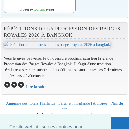
Powered by
12Go Asia
system
RÉPÉTITIONS DE LA PROCESSION DES BARGES
ROYALES 2026 À BANGKOK
Vous le savez peut-être, le 6 novembre prochain aura lieu la grande
Procession des Barges Royales à Bangkok. Il s'agit d'une tradition
séculaire assez rare, même si deux éditions se sont tenues ces 7 dernières
années lors d'événements...
arrow_circle_right
arrow_circle_right
arrow_circle_right
Lire la suite
Annuaire des hotels Thailande
|
Partir en Thailande
|
A propos
|
Plan du
site
Website © Thailandee.com - 2026
Ce site web utilise des cookies pour