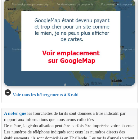
arrow_circle_right
Voir tous les hébergements à Krabi
A noter que
les fourchettes de tarifs sont données à titre indicatif par
rapport aux informations que nous avons collectées.
De même, la géolocalisation peut être parfois être imprécise voire absente.
Les numéros de téléphone indiqués sont ceux les numéros directs des
établissements, ils sont domiciliés en Thaïlande. Les tarifs d'appels varient