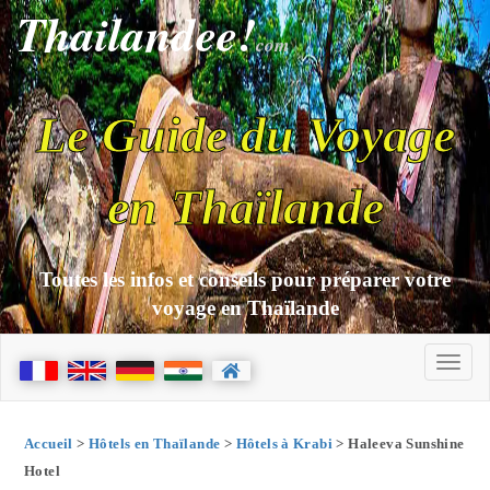
Thailandee!
com
Le Guide du Voyage
en Thaïlande
Toutes les infos et conseils pour préparer votre
voyage en Thaïlande
Accueil
>
Hôtels en Thaïlande
>
Hôtels à Krabi
> Haleeva Sunshine
Hotel