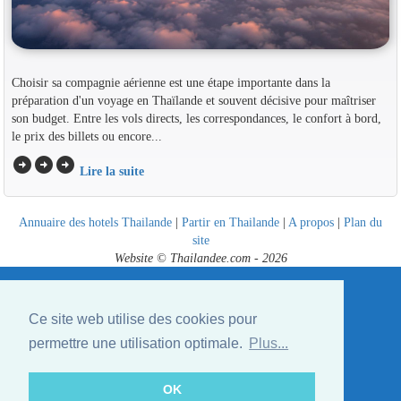
Choisir sa compagnie aérienne est une étape importante dans la
préparation d'un voyage en Thaïlande et souvent décisive pour maîtriser
son budget. Entre les vols directs, les correspondances, le confort à bord,
le prix des billets ou encore...
arrow_circle_right
arrow_circle_right
arrow_circle_right
Lire la suite
Annuaire des hotels Thailande
|
Partir en Thailande
|
A propos
|
Plan du
site
Website © Thailandee.com - 2026
Ce site web utilise des cookies pour
permettre une utilisation optimale.
Plus...
OK