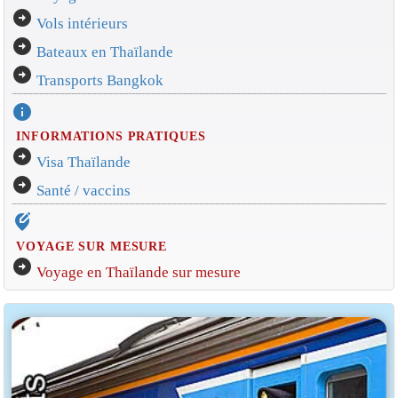
arrow_circle_right
Vols intérieurs
arrow_circle_right
Bateaux en Thaïlande
arrow_circle_right
Transports Bangkok
info
INFORMATIONS PRATIQUES
arrow_circle_right
Visa Thaïlande
arrow_circle_right
Santé / vaccins
edit_location_alt
VOYAGE SUR MESURE
arrow_circle_right
Voyage en Thaïlande sur mesure