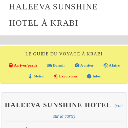
HALEEVA SUNSHINE
HOTEL À KRABI
LE GUIDE DU VOYAGE À KRABI
directions_transit
local_hotel
photo_camera
travel_explore
Arriver/partir
Dormir
A visiter
A faire
thermostat
hiking
info
Météo
Excursions
Infos
HALEEVA SUNSHINE HOTEL
(voir
sur la carte)