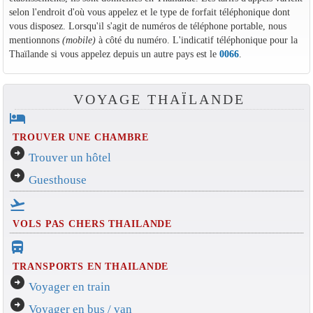
selon l'endroit d'où vous appelez et le type de forfait téléphonique dont
vous disposez. Lorsqu'il s'agit de numéros de téléphone portable, nous
mentionnons
(mobile)
à côté du numéro. L'indicatif téléphonique pour la
Thaïlande si vous appelez depuis un autre pays est le
0066
.
VOYAGE THAÏLANDE
hotel
TROUVER UNE CHAMBRE
arrow_circle_right
Trouver un hôtel
arrow_circle_right
Guesthouse
flight_takeoff
VOLS PAS CHERS THAILANDE
directions_bus_filled
TRANSPORTS EN THAILANDE
arrow_circle_right
Voyager en train
arrow_circle_right
Voyager en bus / van