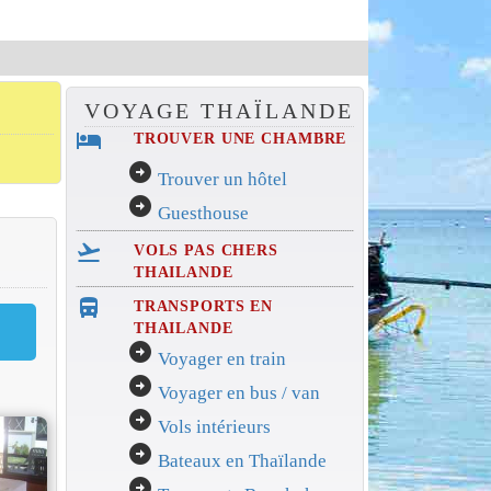
VOYAGE THAÏLANDE
hotel
TROUVER UNE CHAMBRE
arrow_circle_right
Trouver un hôtel
arrow_circle_right
Guesthouse
flight_takeoff
VOLS PAS CHERS
THAILANDE
directions_bus_filled
TRANSPORTS EN
THAILANDE
arrow_circle_right
Voyager en train
arrow_circle_right
Voyager en bus / van
arrow_circle_right
Vols intérieurs
arrow_circle_right
Bateaux en Thaïlande
arrow_circle_right