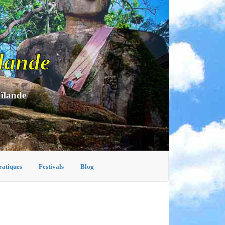
lande
aïlande
ratiques
Festivals
Blog