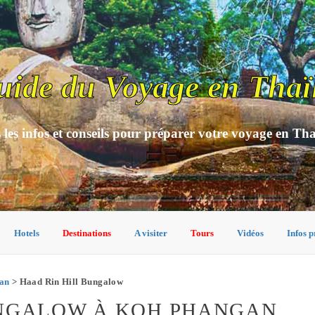
uide du Voyage en Thaï
 les infos et conseils pour préparer votre voyage en Th
Hotels
Destinations
A visiter
Tours
Vidéos
Infos p
gan
> Haad Rin Hill Bungalow
UNGALOW À KOH PHANGAN