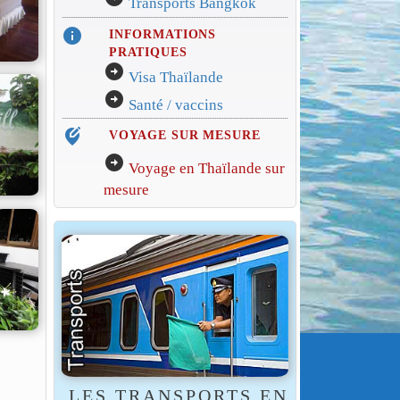
Transports Bangkok
info
INFORMATIONS
PRATIQUES
arrow_circle_right
Visa Thaïlande
arrow_circle_right
Santé / vaccins
edit_location_alt
VOYAGE SUR MESURE
arrow_circle_right
Voyage en Thaïlande sur
mesure
LES TRANSPORTS EN