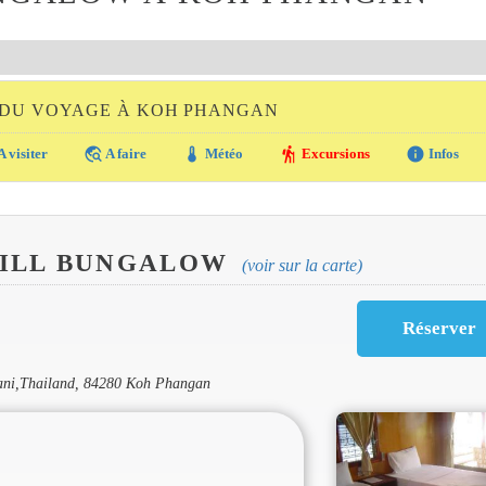
 DU VOYAGE À KOH PHANGAN
travel_explore
thermostat
hiking
info
A visiter
A faire
Météo
Excursions
Infos
HILL BUNGALOW
(voir sur la carte)
ani,Thailand, 84280 Koh Phangan