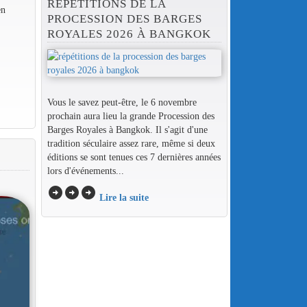
RÉPÉTITIONS DE LA
en
PROCESSION DES BARGES
ROYALES 2026 À BANGKOK
Vous le savez peut-être, le 6 novembre
prochain aura lieu la grande Procession des
Barges Royales à Bangkok. Il s'agit d'une
tradition séculaire assez rare, même si deux
éditions se sont tenues ces 7 dernières années
lors d'événements...
arrow_circle_right
arrow_circle_right
arrow_circle_right
Lire la suite