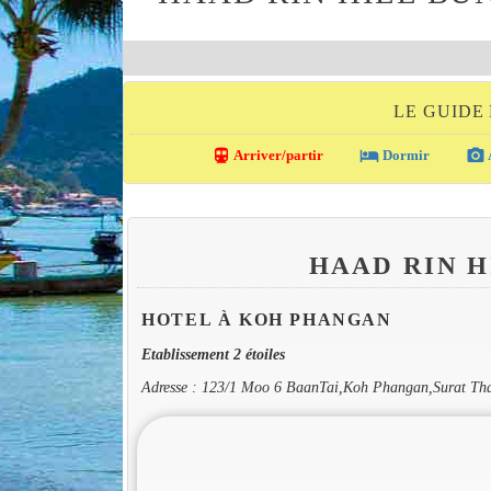
LE GUIDE
directions_transit
local_hotel
photo_camera
Arriver/partir
Dormir
HAAD RIN 
HOTEL À KOH PHANGAN
Etablissement 2 étoiles
Adresse : 123/1 Moo 6 BaanTai,Koh Phangan,Surat Th