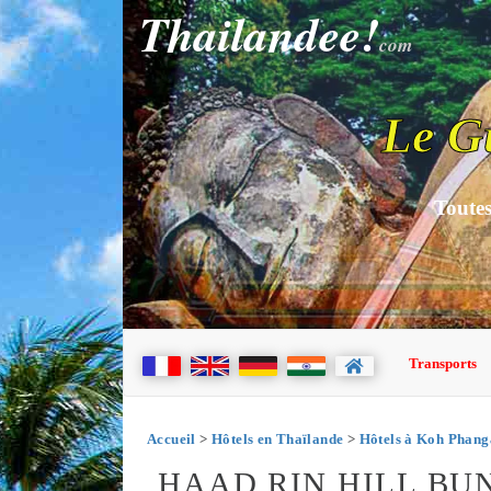
Thailandee!
com
Le G
Toutes
Transports
Accueil
>
Hôtels en Thaïlande
>
Hôtels à Koh Phan
HAAD RIN HILL B