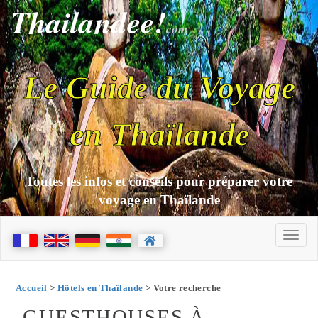
Thailandee!
com
Le Guide du Voyage
en Thaïlande
Toutes les infos et conseils pour préparer votre
voyage en Thaïlande
Accueil
>
Hôtels en Thaïlande
> Votre recherche
GUESTHOUSES À