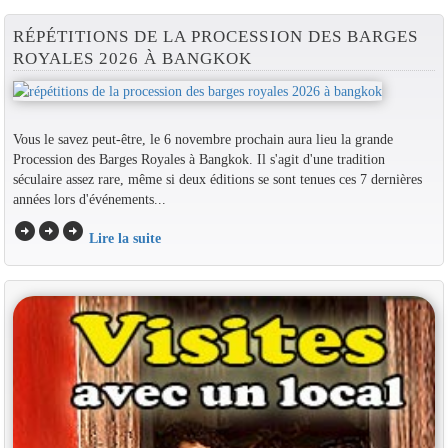
RÉPÉTITIONS DE LA PROCESSION DES BARGES
ROYALES 2026 À BANGKOK
Vous le savez peut-être, le 6 novembre prochain aura lieu la grande
Procession des Barges Royales à Bangkok. Il s'agit d'une tradition
séculaire assez rare, même si deux éditions se sont tenues ces 7 dernières
années lors d'événements...
arrow_circle_right
arrow_circle_right
arrow_circle_right
Lire la suite