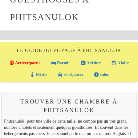
PHITSANULOK
LE GUIDE DU VOYAGE À PHITSANULOK
directions_transit
local_hotel
photo_camera
travel_explore
Arriver/partir
Dormir
A visiter
A faire
thermostat
local_taxi
info
Météo
Se déplacer
Infos
TROUVER UNE CHAMBRE À
PHITSANULOK
Phitsanulok, pour une ville de cette taille, ne compte pas un très grand
nombre d'hôtels et seulement quelques guesthouses. Et souvent dans les
hébergements pas chers, le personnel parle mal ou pas du tout Anglais. Il