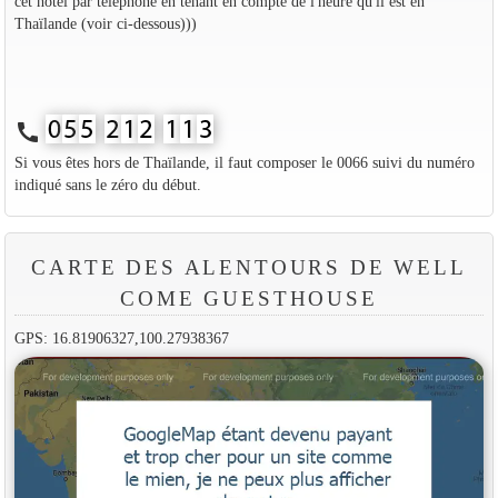
cet hôtel par téléphone en tenant en compte de l'heure qu'il est en
Thaïlande (voir ci-dessous)))
call
Si vous êtes hors de Thaïlande, il faut composer le 0066 suivi du numéro
indiqué sans le zéro du début.
CARTE DES ALENTOURS DE WELL
COME GUESTHOUSE
GPS: 16.81906327,100.27938367