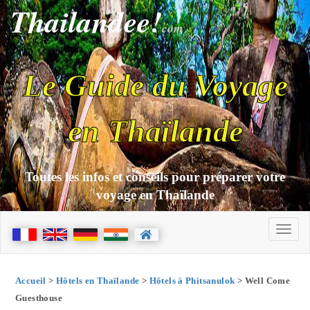
Thailandee!
com
Le Guide du Voyage
en Thaïlande
Toutes les infos et conseils pour préparer votre
voyage en Thaïlande
Accueil
>
Hôtels en Thaïlande
>
Hôtels à Phitsanulok
> Well Come
Guesthouse