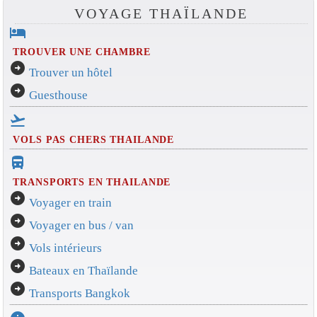
VOYAGE THAÏLANDE
hotel
TROUVER UNE CHAMBRE
arrow_circle_right
Trouver un hôtel
arrow_circle_right
Guesthouse
flight_takeoff
VOLS PAS CHERS THAILANDE
directions_bus_filled
TRANSPORTS EN THAILANDE
arrow_circle_right
Voyager en train
arrow_circle_right
Voyager en bus / van
arrow_circle_right
Vols intérieurs
arrow_circle_right
Bateaux en Thaïlande
arrow_circle_right
Transports Bangkok