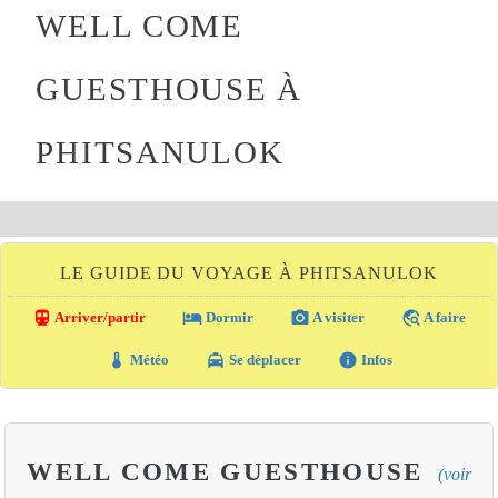
WELL COME
GUESTHOUSE À
PHITSANULOK
LE GUIDE DU VOYAGE À PHITSANULOK
directions_transit
local_hotel
photo_camera
travel_explore
Arriver/partir
Dormir
A visiter
A faire
thermostat
local_taxi
info
Météo
Se déplacer
Infos
WELL COME GUESTHOUSE
(voir