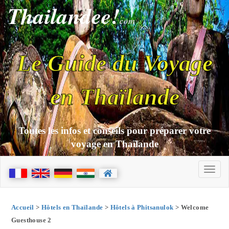
Thailandee!
com
Le Guide du Voyage
en Thaïlande
Toutes les infos et conseils pour préparer votre
voyage en Thaïlande
Accueil
>
Hôtels en Thaïlande
>
Hôtels à Phitsanulok
> Welcome
Guesthouse 2