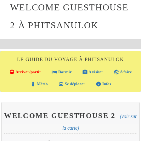
WELCOME GUESTHOUSE
2 À PHITSANULOK
LE GUIDE DU VOYAGE À PHITSANULOK
directions_transit
local_hotel
photo_camera
travel_explore
Arriver/partir
Dormir
A visiter
A faire
thermostat
local_taxi
info
Météo
Se déplacer
Infos
WELCOME GUESTHOUSE 2
(voir sur
la carte)