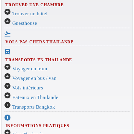
TROUVER UNE CHAMBRE
arrow_circle_right
Trouver un hôtel
arrow_circle_right
Guesthouse
flight_takeoff
VOLS PAS CHERS THAILANDE
directions_bus_filled
TRANSPORTS EN THAILANDE
arrow_circle_right
Voyager en train
arrow_circle_right
Voyager en bus / van
arrow_circle_right
Vols intérieurs
arrow_circle_right
Bateaux en Thaïlande
arrow_circle_right
Transports Bangkok
info
INFORMATIONS PRATIQUES
arrow_circle_right