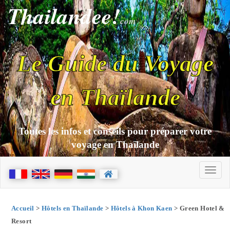
Thailandee!
com
Le Guide du Voyage
en Thaïlande
Toutes les infos et conseils pour préparer votre
voyage en Thaïlande
Accueil
>
Hôtels en Thaïlande
>
Hôtels à Khon Kaen
> Green Hotel &
Resort