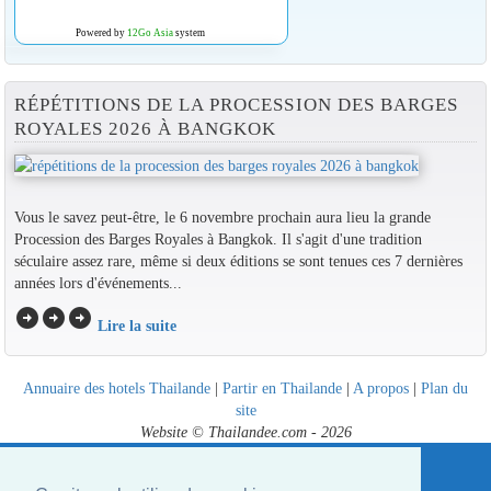
Powered by
12Go Asia
system
RÉPÉTITIONS DE LA PROCESSION DES BARGES
ROYALES 2026 À BANGKOK
Vous le savez peut-être, le 6 novembre prochain aura lieu la grande
Procession des Barges Royales à Bangkok. Il s'agit d'une tradition
séculaire assez rare, même si deux éditions se sont tenues ces 7 dernières
années lors d'événements...
arrow_circle_right
arrow_circle_right
arrow_circle_right
Lire la suite
Annuaire des hotels Thailande
|
Partir en Thailande
|
A propos
|
Plan du
site
Website © Thailandee.com - 2026