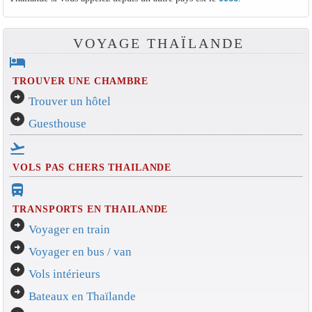
VOYAGE THAÏLANDE
hotel
TROUVER UNE CHAMBRE
arrow_circle_right
Trouver un hôtel
arrow_circle_right
Guesthouse
flight_takeoff
VOLS PAS CHERS THAILANDE
directions_bus_filled
TRANSPORTS EN THAILANDE
arrow_circle_right
Voyager en train
arrow_circle_right
Voyager en bus / van
arrow_circle_right
Vols intérieurs
arrow_circle_right
Bateaux en Thaïlande