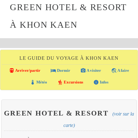
GREEN HOTEL & RESORT
À KHON KAEN
LE GUIDE DU VOYAGE À KHON KAEN
directions_transit
local_hotel
photo_camera
travel_explore
Arriver/partir
Dormir
A visiter
A faire
thermostat
hiking
info
Météo
Excursions
Infos
GREEN HOTEL & RESORT
(voir sur la
carte)