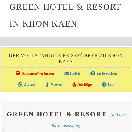
GREEN HOTEL & RESORT
IN KHON KAEN
DER VOLLSTÄNDIGE REISEFÜHRER ZU KHON
KAEN
directions_transit
local_hotel
photo_camera
Kommen/Verlassen
Hotels
Zu besuchen
travel_explore
thermostat
hiking
info
Zu tun
Wetter
Ausflüge
Info
GREEN HOTEL & RESORT
(auf der
karte anzeigen)