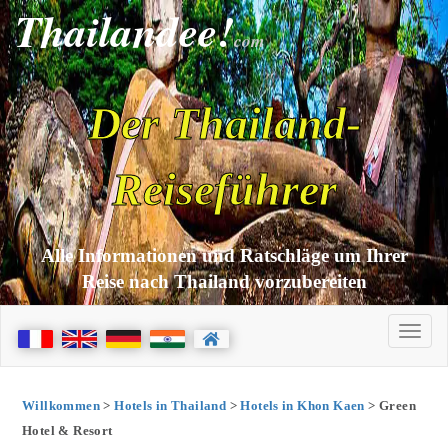
Thailandee!
com
Der Thailand-
Reiseführer
Alle Informationen und Ratschläge um Ihrer
Reise nach Thailand vorzubereiten
Willkommen
>
Hotels in Thailand
>
Hotels in Khon Kaen
> Green
Hotel & Resort