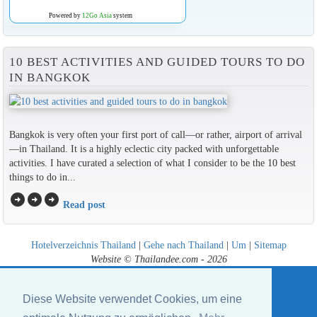
Powered by
12Go Asia
system
10 BEST ACTIVITIES AND GUIDED TOURS TO DO
IN BANGKOK
Bangkok is very often your first port of call—or rather, airport of arrival
—in Thailand. It is a highly eclectic city packed with unforgettable
activities. I have curated a selection of what I consider to be the 10 best
things to do in...
arrow_circle_right
arrow_circle_right
arrow_circle_right
Read post
Hotelverzeichnis Thailand
|
Gehe nach Thailand
|
Um
|
Sitemap
Website © Thailandee.com - 2026
Diese Website verwendet Cookies, um eine