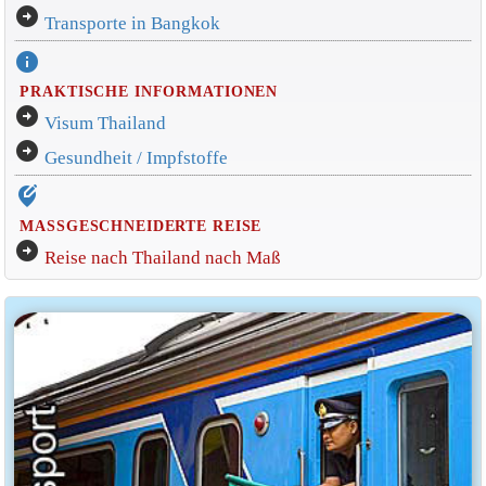
arrow_circle_right
Transporte in Bangkok
info
PRAKTISCHE INFORMATIONEN
arrow_circle_right
Visum Thailand
arrow_circle_right
Gesundheit / Impfstoffe
edit_location_alt
MASSGESCHNEIDERTE REISE
arrow_circle_right
Reise nach Thailand nach Maß