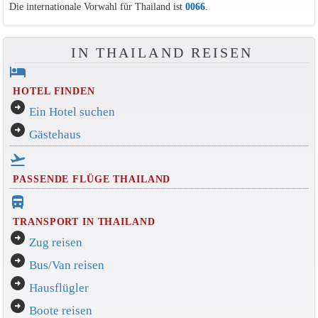
Die internationale Vorwahl für Thailand ist
0066
.
IN THAILAND REISEN
hotel
HOTEL FINDEN
arrow_circle_right
Ein Hotel suchen
arrow_circle_right
Gästehaus
flight_takeoff
PASSENDE FLÜGE THAILAND
directions_bus_filled
TRANSPORT IN THAILAND
arrow_circle_right
Zug reisen
arrow_circle_right
Bus/Van reisen
arrow_circle_right
Hausflügler
arrow_circle_right
Boote reisen