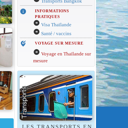
Transports Bangkok
info
INFORMATIONS
PRATIQUES
arrow_circle_right
Visa Thaïlande
arrow_circle_right
Santé / vaccins
edit_location_alt
VOYAGE SUR MESURE
arrow_circle_right
Voyage en Thaïlande sur
mesure
LES TRANSPORTS EN