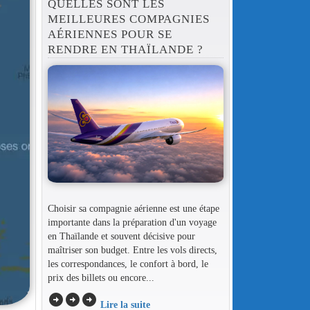
QUELLES SONT LES
MEILLEURES COMPAGNIES
AÉRIENNES POUR SE
RENDRE EN THAÏLANDE ?
Choisir sa compagnie aérienne est une étape
importante dans la préparation d'un voyage
en Thaïlande et souvent décisive pour
maîtriser son budget. Entre les vols directs,
les correspondances, le confort à bord, le
prix des billets ou encore...
arrow_circle_right
arrow_circle_right
arrow_circle_right
Lire la suite