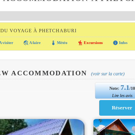
 DU VOYAGE À PHETCHABURI
travel_explore
thermostat
hiking
info
A visiter
A faire
Météo
Excursions
Infos
IEW ACCOMMODATION
(voir sur la carte)
7.1
Note:
/1
Lire les avis