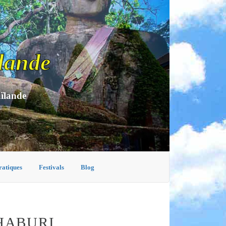
lande
aïlande
ratiques
Festivals
Blog
HABURI