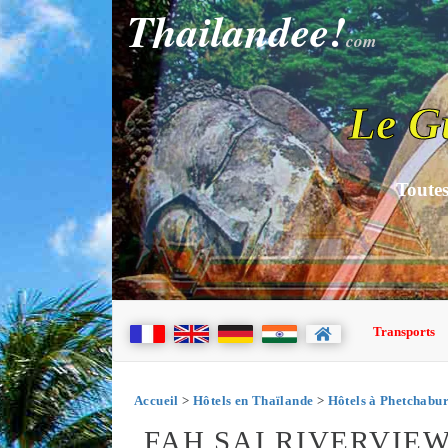
Thailandee!
com
Le G
Toutes
Transports
Accueil
>
Hôtels en Thaïlande
>
Hôtels à Phetchabur
FAH SAI RIVERVI