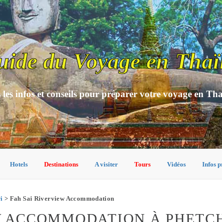
uide du Voyage en Thaï
 les infos et conseils pour préparer votre voyage en Th
Hotels
Destinations
A visiter
Tours
Vidéos
Infos p
i
> Fah Sai Riverview Accommodation
EW ACCOMMODATION À PHETC