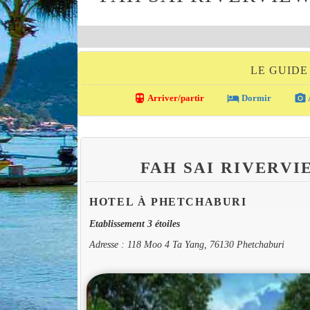
LE GUIDE
directions_transit
local_hotel
photo_camera
Arriver/partir
Dormir
FAH SAI RIVERV
HOTEL À PHETCHABURI
Etablissement 3 étoiles
Adresse : 118 Moo 4 Ta Yang, 76130 Phetchaburi