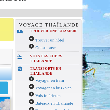
VOYAGE THAÏLANDE
hotel
TROUVER UNE CHAMBRE
arrow_circle_right
Trouver un hôtel
arrow_circle_right
Guesthouse
flight_takeoff
VOLS PAS CHERS
THAILANDE
directions_bus_filled
TRANSPORTS EN
0
THAILANDE
arrow_circle_right
Voyager en train
arrow_circle_right
Voyager en bus / van
arrow_circle_right
Vols intérieurs
arrow_circle_right
Bateaux en Thaïlande
arrow_circle_right