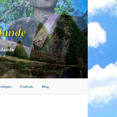
lande
aïlande
ratiques
Festivals
Blog