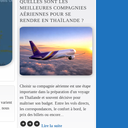
QUELLES SONT LES
MEILLEURES COMPAGNIES
AÉRIENNES POUR SE
RENDRE EN THAÏLANDE ?
Choisir sa compagnie aérienne est une étape
importante dans la préparation d'un voyage
en Thaïlande et souvent décisive pour
 varient
maîtriser son budget. Entre les vols directs,
, nous
les correspondances, le confort à bord, le
prix des billets ou encore...
arrow_circle_right
arrow_circle_right
arrow_circle_right
Lire la suite