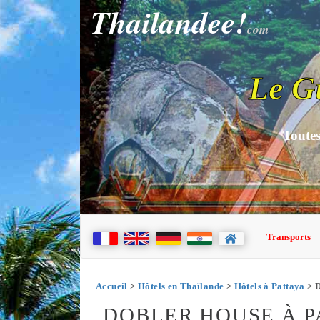
Thailandee!
com
Le G
Toutes
Transports
Accueil
>
Hôtels en Thaïlande
>
Hôtels à Pattaya
> D
DOBLER HOUSE À P