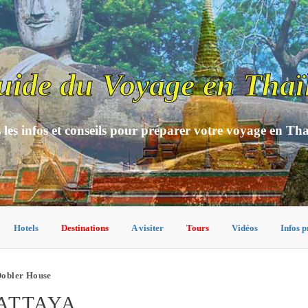
uide du Voyage en Thaï
 les infos et conseils pour préparer votre voyage en Th
Hotels
Destinations
A visiter
Tours
Vidéos
Infos p
obler House
ATTAYA