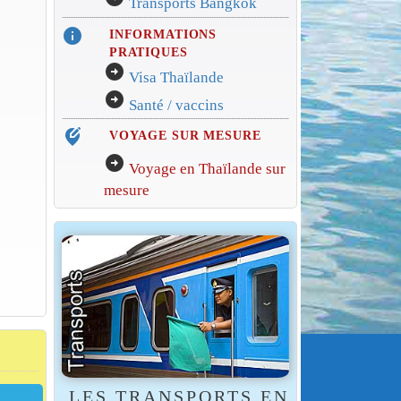
Transports Bangkok
info
INFORMATIONS
PRATIQUES
arrow_circle_right
Visa Thaïlande
arrow_circle_right
Santé / vaccins
edit_location_alt
VOYAGE SUR MESURE
arrow_circle_right
Voyage en Thaïlande sur
mesure
LES TRANSPORTS EN