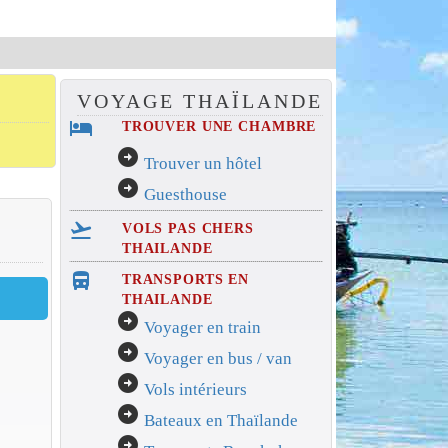
VOYAGE THAÏLANDE
hotel
TROUVER UNE CHAMBRE
arrow_circle_right
Trouver un hôtel
arrow_circle_right
Guesthouse
flight_takeoff
VOLS PAS CHERS
THAILANDE
directions_bus_filled
TRANSPORTS EN
THAILANDE
arrow_circle_right
Voyager en train
arrow_circle_right
Voyager en bus / van
arrow_circle_right
Vols intérieurs
arrow_circle_right
Bateaux en Thaïlande
arrow_circle_right