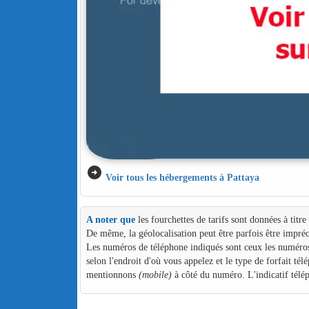
arrow_circle_right
Voir tous les hébergements à Pattaya
A noter que
les fourchettes de tarifs sont données à titr
De même, la géolocalisation peut être parfois être impréc
Les numéros de téléphone indiqués sont ceux les numéros d
selon l'endroit d'où vous appelez et le type de forfait té
mentionnons
(mobile)
à côté du numéro. L'indicatif télé