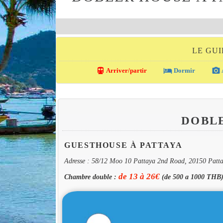
LE GU
directions_transit
local_hotel
photo_camera
Arriver/partir
Dormir
DOBL
GUESTHOUSE À PATTAYA
Adresse : 58/12 Moo 10 Pattaya 2nd Road, 20150 Patt
de 13 à 26€
Chambre double :
(de 500 a 1000 THB