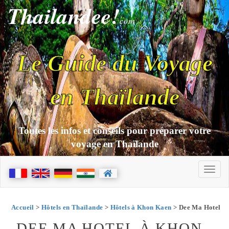
Thailandee!
com
Le Guide du Voyage
en Thaïlande
Toutes les infos et conseils pour préparer votre
voyage en Thaïlande
Accueil
>
Hôtels en Thaïlande
>
Hôtels à Khon Kaen
> Dee Ma Hotel
DEE MA HOTEL À KHON