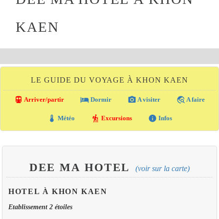
KAEN
LE GUIDE DU VOYAGE À KHON KAEN
directions_transit
local_hotel
photo_camera
travel_explore
Arriver/partir
Dormir
A visiter
A faire
thermostat
hiking
info
Météo
Excursions
Infos
DEE MA HOTEL
(voir sur la carte)
HOTEL À KHON KAEN
Etablissement 2 étoiles