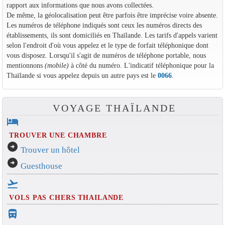
rapport aux informations que nous avons collectées.
De même, la géolocalisation peut être parfois être imprécise voire absente.
Les numéros de téléphone indiqués sont ceux les numéros directs des
établissements, ils sont domiciliés en Thaïlande. Les tarifs d'appels varient
selon l'endroit d'où vous appelez et le type de forfait téléphonique dont
vous disposez. Lorsqu'il s'agit de numéros de téléphone portable, nous
mentionnons
(mobile)
à côté du numéro. L'indicatif téléphonique pour la
Thaïlande si vous appelez depuis un autre pays est le
0066
.
VOYAGE THAÏLANDE
hotel
TROUVER UNE CHAMBRE
arrow_circle_right
Trouver un hôtel
arrow_circle_right
Guesthouse
flight_takeoff
VOLS PAS CHERS THAILANDE
directions_bus_filled