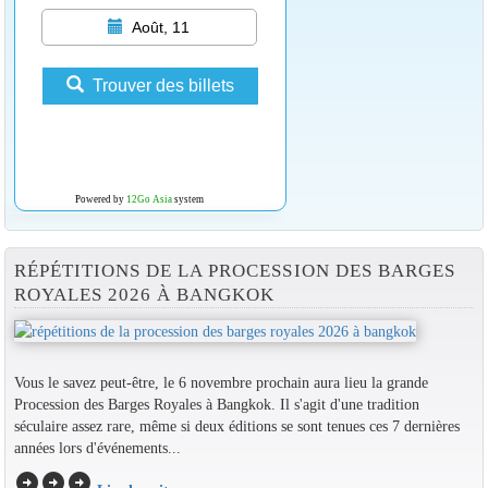
Août, 11
Trouver des billets
Powered by
12Go Asia
system
RÉPÉTITIONS DE LA PROCESSION DES BARGES
ROYALES 2026 À BANGKOK
Vous le savez peut-être, le 6 novembre prochain aura lieu la grande
Procession des Barges Royales à Bangkok. Il s'agit d'une tradition
séculaire assez rare, même si deux éditions se sont tenues ces 7 dernières
années lors d'événements...
arrow_circle_right
arrow_circle_right
arrow_circle_right