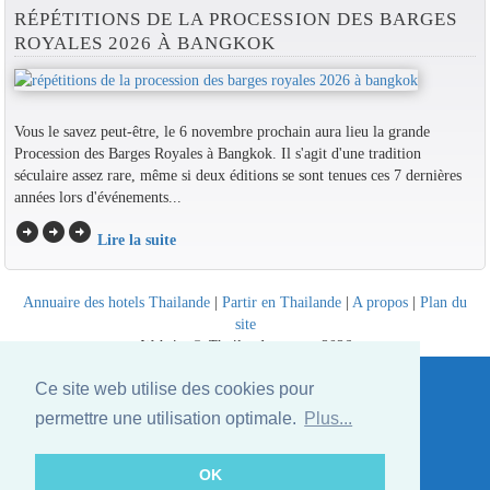
RÉPÉTITIONS DE LA PROCESSION DES BARGES
ROYALES 2026 À BANGKOK
Vous le savez peut-être, le 6 novembre prochain aura lieu la grande
Procession des Barges Royales à Bangkok. Il s'agit d'une tradition
séculaire assez rare, même si deux éditions se sont tenues ces 7 dernières
années lors d'événements...
arrow_circle_right
arrow_circle_right
arrow_circle_right
Lire la suite
Annuaire des hotels Thailande
|
Partir en Thailande
|
A propos
|
Plan du
site
Website © Thailandee.com - 2026
Ce site web utilise des cookies pour
permettre une utilisation optimale.
Plus...
OK