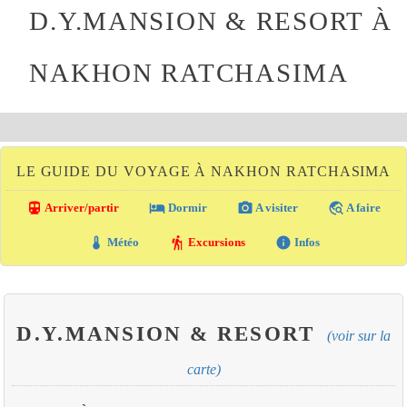
D.Y.MANSION & RESORT À
NAKHON RATCHASIMA
LE GUIDE DU VOYAGE À NAKHON RATCHASIMA
directions_transit
local_hotel
photo_camera
travel_explore
Arriver/partir
Dormir
A visiter
A faire
thermostat
hiking
info
Météo
Excursions
Infos
D.Y.MANSION & RESORT
(voir sur la
carte)