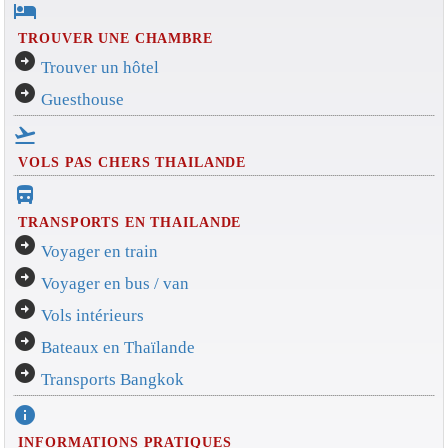
hotel
TROUVER UNE CHAMBRE
arrow_circle_right
Trouver un hôtel
arrow_circle_right
Guesthouse
flight_takeoff
VOLS PAS CHERS THAILANDE
directions_bus_filled
TRANSPORTS EN THAILANDE
arrow_circle_right
Voyager en train
arrow_circle_right
Voyager en bus / van
arrow_circle_right
Vols intérieurs
arrow_circle_right
Bateaux en Thaïlande
arrow_circle_right
Transports Bangkok
info
INFORMATIONS PRATIQUES