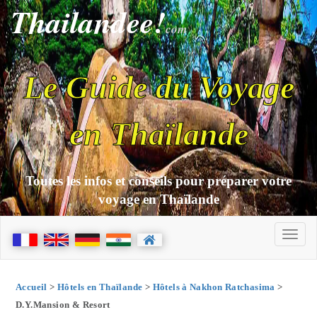
Thailandee!
com
Le Guide du Voyage
en Thaïlande
Toutes les infos et conseils pour préparer votre
voyage en Thaïlande
Accueil
>
Hôtels en Thaïlande
>
Hôtels à Nakhon Ratchasima
>
D.Y.Mansion & Resort