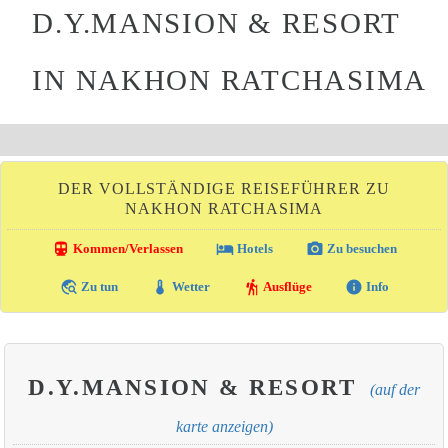
D.Y.MANSION & RESORT
IN NAKHON RATCHASIMA
DER VOLLSTÄNDIGE REISEFÜHRER ZU
NAKHON RATCHASIMA
directions_transit
local_hotel
photo_camera
Kommen/Verlassen
Hotels
Zu besuchen
travel_explore
thermostat
hiking
info
Zu tun
Wetter
Ausflüge
Info
D.Y.MANSION & RESORT
(auf der
karte anzeigen)