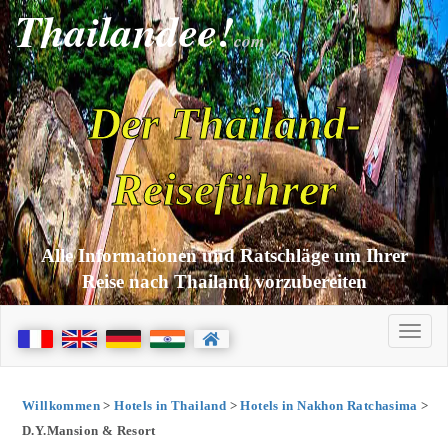
Thailandee!
com
Der Thailand-
Reiseführer
Alle Informationen und Ratschläge um Ihrer
Reise nach Thailand vorzubereiten
Willkommen
>
Hotels in Thailand
>
Hotels in Nakhon Ratchasima
>
D.Y.Mansion & Resort