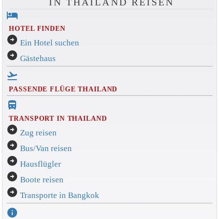
IN THAILAND REISEN
hotel
HOTEL FINDEN
arrow_circle_right
Ein Hotel suchen
arrow_circle_right
Gästehaus
flight_takeoff
PASSENDE FLÜGE THAILAND
directions_bus_filled
TRANSPORT IN THAILAND
arrow_circle_right
Zug reisen
arrow_circle_right
Bus/Van reisen
arrow_circle_right
Hausflügler
arrow_circle_right
Boote reisen
arrow_circle_right
Transporte in Bangkok
info