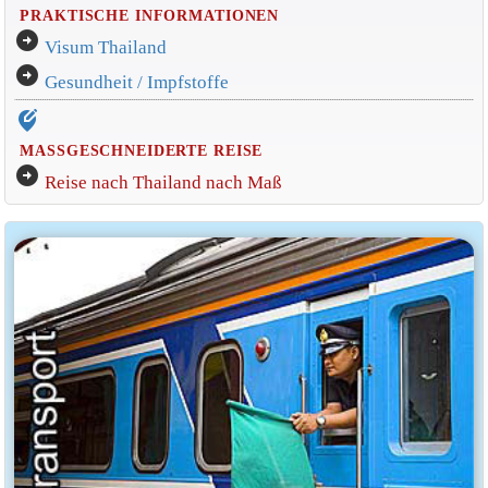
PRAKTISCHE INFORMATIONEN
arrow_circle_right
Visum Thailand
arrow_circle_right
Gesundheit / Impfstoffe
edit_location_alt
MASSGESCHNEIDERTE REISE
arrow_circle_right
Reise nach Thailand nach Maß