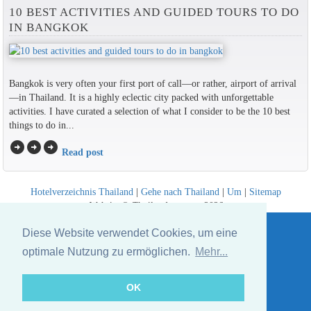
10 BEST ACTIVITIES AND GUIDED TOURS TO DO
IN BANGKOK
Bangkok is very often your first port of call—or rather, airport of arrival
—in Thailand. It is a highly eclectic city packed with unforgettable
activities. I have curated a selection of what I consider to be the 10 best
things to do in...
arrow_circle_right
arrow_circle_right
arrow_circle_right
Read post
Hotelverzeichnis Thailand
|
Gehe nach Thailand
|
Um
|
Sitemap
Website © Thailandee.com - 2026
Diese Website verwendet Cookies, um eine
optimale Nutzung zu ermöglichen.
Mehr...
OK