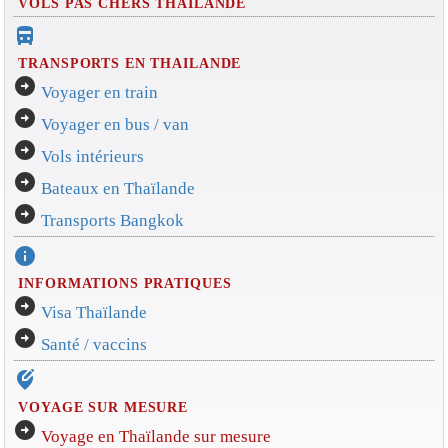
VOLS PAS CHERS THAILANDE
directions_bus_filled
TRANSPORTS EN THAILANDE
arrow_circle_right
Voyager en train
arrow_circle_right
Voyager en bus / van
arrow_circle_right
Vols intérieurs
arrow_circle_right
Bateaux en Thaïlande
arrow_circle_right
Transports Bangkok
info
INFORMATIONS PRATIQUES
arrow_circle_right
Visa Thaïlande
arrow_circle_right
Santé / vaccins
edit_location_alt
VOYAGE SUR MESURE
arrow_circle_right
Voyage en Thaïlande sur mesure