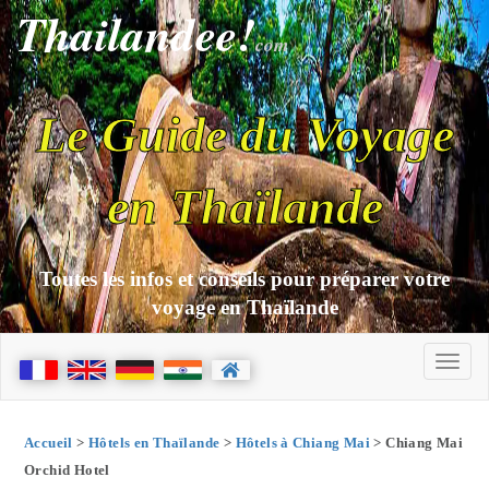
Thailandee!
com
Le Guide du Voyage
en Thaïlande
Toutes les infos et conseils pour préparer votre
voyage en Thaïlande
Accueil
>
Hôtels en Thaïlande
>
Hôtels à Chiang Mai
> Chiang Mai
Orchid Hotel