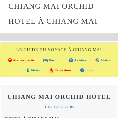
CHIANG MAI ORCHID
HOTEL À CHIANG MAI
LE GUIDE DU VOYAGE À CHIANG MAI
directions_transit
local_hotel
photo_camera
travel_explore
Arriver/partir
Dormir
A visiter
A faire
thermostat
hiking
info
Météo
Excursions
Infos
CHIANG MAI ORCHID HOTEL
(voir sur la carte)