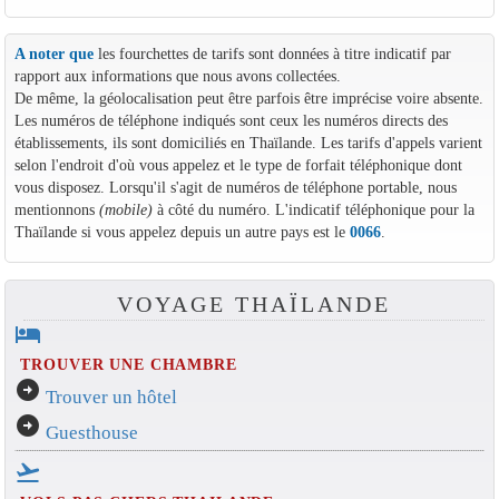
A noter que
les fourchettes de tarifs sont données à titre indicatif par
rapport aux informations que nous avons collectées.
De même, la géolocalisation peut être parfois être imprécise voire absente.
Les numéros de téléphone indiqués sont ceux les numéros directs des
établissements, ils sont domiciliés en Thaïlande. Les tarifs d'appels varient
selon l'endroit d'où vous appelez et le type de forfait téléphonique dont
vous disposez. Lorsqu'il s'agit de numéros de téléphone portable, nous
mentionnons
(mobile)
à côté du numéro. L'indicatif téléphonique pour la
Thaïlande si vous appelez depuis un autre pays est le
0066
.
VOYAGE THAÏLANDE
hotel
TROUVER UNE CHAMBRE
arrow_circle_right
Trouver un hôtel
arrow_circle_right
Guesthouse
flight_takeoff