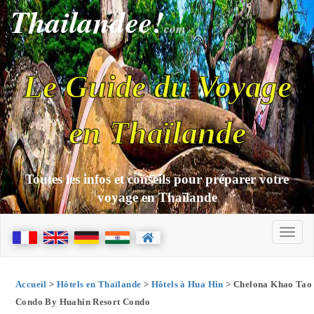
Thailandee!
com
Le Guide du Voyage
en Thaïlande
Toutes les infos et conseils pour préparer votre
voyage en Thaïlande
Accueil
>
Hôtels en Thaïlande
>
Hôtels à Hua Hin
> Chelona Khao Tao
Condo By Huahin Resort Condo