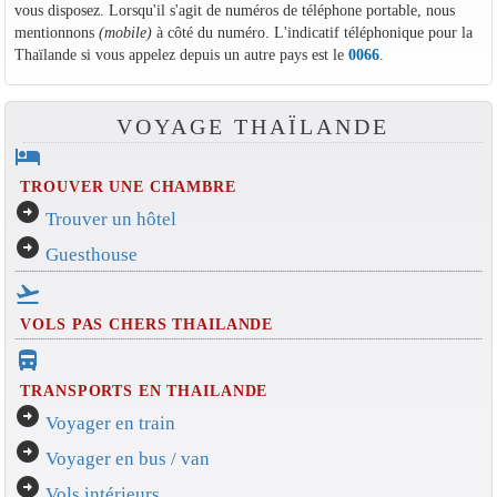
vous disposez. Lorsqu'il s'agit de numéros de téléphone portable, nous
mentionnons
(mobile)
à côté du numéro. L'indicatif téléphonique pour la
Thaïlande si vous appelez depuis un autre pays est le
0066
.
VOYAGE THAÏLANDE
hotel
TROUVER UNE CHAMBRE
arrow_circle_right
Trouver un hôtel
arrow_circle_right
Guesthouse
flight_takeoff
VOLS PAS CHERS THAILANDE
directions_bus_filled
TRANSPORTS EN THAILANDE
arrow_circle_right
Voyager en train
arrow_circle_right
Voyager en bus / van
arrow_circle_right
Vols intérieurs