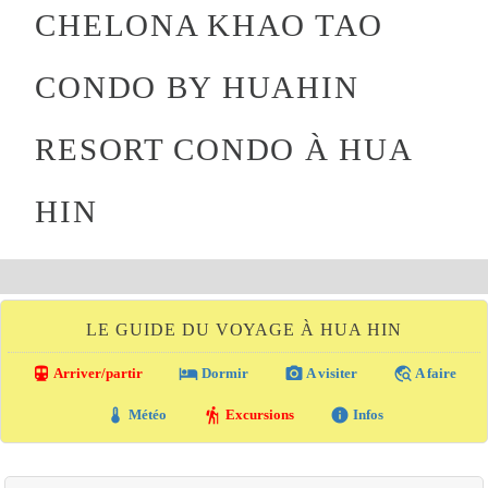
CHELONA KHAO TAO
CONDO BY HUAHIN
RESORT CONDO À HUA
HIN
LE GUIDE DU VOYAGE À HUA HIN
directions_transit
local_hotel
photo_camera
travel_explore
Arriver/partir
Dormir
A visiter
A faire
thermostat
hiking
info
Météo
Excursions
Infos