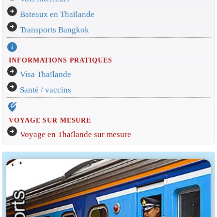
arrow_circle_right
Bateaux en Thaïlande
arrow_circle_right
Transports Bangkok
info
INFORMATIONS PRATIQUES
arrow_circle_right
Visa Thaïlande
arrow_circle_right
Santé / vaccins
edit_location_alt
VOYAGE SUR MESURE
arrow_circle_right
Voyage en Thaïlande sur mesure