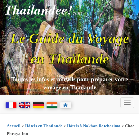
Thailandee!
com
Le Guide du Voyage
en Thaïlande
Toutes les infos et conseils pour préparer votre
voyage en Thaïlande
Accueil
>
Hôtels en Thaïlande
>
Hôtels à Nakhon Ratchasima
> Chao
Phraya Inn