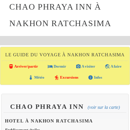
CHAO PHRAYA INN À
NAKHON RATCHASIMA
LE GUIDE DU VOYAGE À NAKHON RATCHASIMA
directions_transit
local_hotel
photo_camera
travel_explore
Arriver/partir
Dormir
A visiter
A faire
thermostat
hiking
info
Météo
Excursions
Infos
CHAO PHRAYA INN
(voir sur la carte)
HOTEL À NAKHON RATCHASIMA
Etablissement étoiles