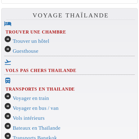
VOYAGE THAÏLANDE
hotel
TROUVER UNE CHAMBRE
arrow_circle_right
Trouver un hôtel
arrow_circle_right
Guesthouse
flight_takeoff
VOLS PAS CHERS THAILANDE
directions_bus_filled
TRANSPORTS EN THAILANDE
arrow_circle_right
Voyager en train
arrow_circle_right
Voyager en bus / van
arrow_circle_right
Vols intérieurs
arrow_circle_right
Bateaux en Thaïlande
arrow_circle_right
Transports Bangkok