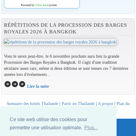
Powered by
12Go Asia
system
RÉPÉTITIONS DE LA PROCESSION DES BARGES
ROYALES 2026 À BANGKOK
Vous le savez peut-être, le 6 novembre prochain aura lieu la grande
Procession des Barges Royales à Bangkok. Il s'agit d'une tradition
séculaire assez rare, même si deux éditions se sont tenues ces 7 dernières
années lors d'événements...
arrow_circle_right
arrow_circle_right
arrow_circle_right
Lire la suite
Annuaire des hotels Thailande
|
Partir en Thailande
|
A propos
|
Plan du
site
Website © Thailandee.com - 2026
Ce site web utilise des cookies pour
permettre une utilisation optimale.
Plus...