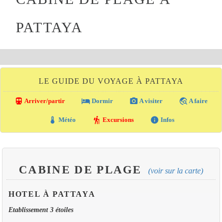
PATTAYA
LE GUIDE DU VOYAGE À PATTAYA
directions_transit
local_hotel
photo_camera
travel_explore
Arriver/partir
Dormir
A visiter
A faire
thermostat
hiking
info
Météo
Excursions
Infos
CABINE DE PLAGE
(voir sur la carte)
HOTEL À PATTAYA
Etablissement 3 étoiles