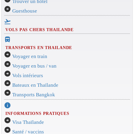
Trouver un hôtel
arrow_circle_right
Guesthouse
flight_takeoff
VOLS PAS CHERS THAILANDE
directions_bus_filled
TRANSPORTS EN THAILANDE
arrow_circle_right
Voyager en train
arrow_circle_right
Voyager en bus / van
arrow_circle_right
Vols intérieurs
arrow_circle_right
Bateaux en Thaïlande
arrow_circle_right
Transports Bangkok
info
INFORMATIONS PRATIQUES
arrow_circle_right
Visa Thaïlande
arrow_circle_right
Santé / vaccins