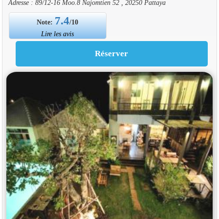
Adresse : 89/12-16 Moo.8 Najomtien 52 , 20250 Pattaya
7.4
Note:
/10
Lire les avis