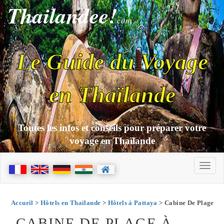
Thailandee!
com
Le Guide du Voyage
en Thaïlande
Toutes les infos et conseils pour préparer votre
voyage en Thaïlande
Accueil
>
Hôtels en Thaïlande
>
Hôtels à Pattaya
> Cabine De Plage
CABINE DE PLAGE À