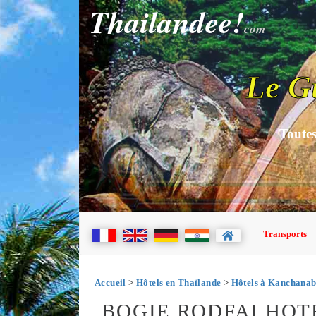
Thailandee!
com
Le G
Toutes
Transports
Accueil
>
Hôtels en Thaïlande
>
Hôtels à Kanchanab
BOGIE RODFAI HO