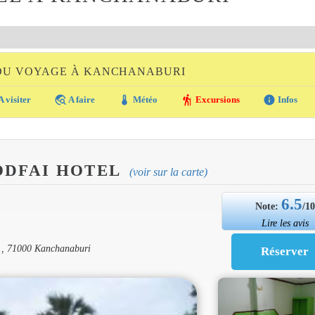
 DU VOYAGE À KANCHANABURI
travel_explore
thermostat
hiking
info
A visiter
A faire
Météo
Excursions
Infos
ODFAI HOTEL
(voir sur la carte)
6.5
Note:
/1
Lire les avis
 , 71000 Kanchanaburi