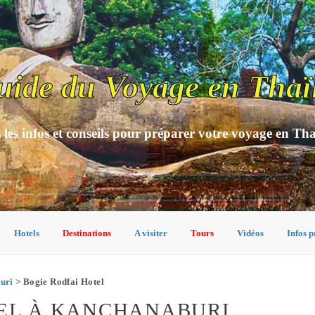
uide du Voyage en Thaï
 les infos et conseils pour préparer votre voyage en Th
Hotels
Destinations
A visiter
Tours
Vidéos
Infos p
uri
> Bogie Rodfai Hotel
TEL À KANCHANABURI