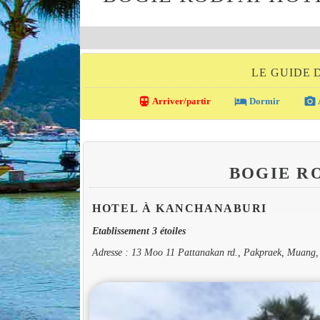
LE GUIDE
directions_transit
local_hotel
photo_camera
Arriver/partir
Dormir
BOGIE R
HOTEL À KANCHANABURI
Etablissement 3 étoiles
Adresse : 13 Moo 11 Pattanakan rd., Pakpraek, Muang,