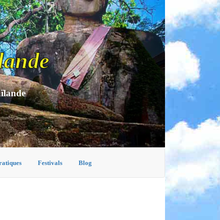
lande
aïlande
ratiques
Festivals
Blog