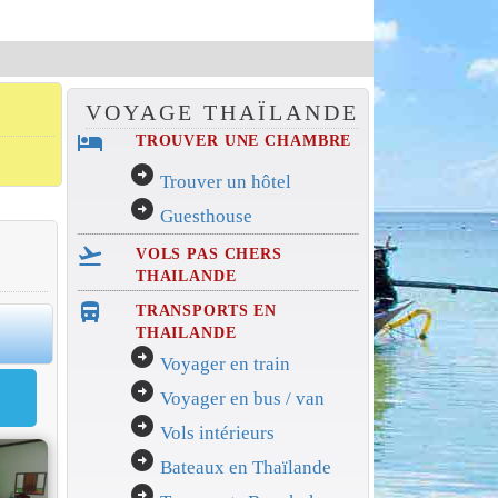
VOYAGE THAÏLANDE
hotel
TROUVER UNE CHAMBRE
arrow_circle_right
Trouver un hôtel
arrow_circle_right
Guesthouse
flight_takeoff
VOLS PAS CHERS
THAILANDE
directions_bus_filled
TRANSPORTS EN
0
THAILANDE
arrow_circle_right
Voyager en train
arrow_circle_right
Voyager en bus / van
arrow_circle_right
Vols intérieurs
arrow_circle_right
Bateaux en Thaïlande
arrow_circle_right