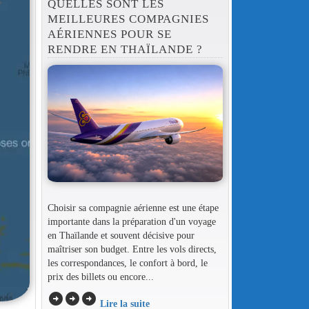
QUELLES SONT LES
MEILLEURES COMPAGNIES
AÉRIENNES POUR SE
RENDRE EN THAÏLANDE ?
Choisir sa compagnie aérienne est une étape
importante dans la préparation d'un voyage
en Thaïlande et souvent décisive pour
maîtriser son budget. Entre les vols directs,
les correspondances, le confort à bord, le
prix des billets ou encore...
arrow_circle_right
arrow_circle_right
arrow_circle_right
Lire la suite