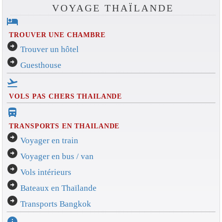
VOYAGE THAÏLANDE
hotel
TROUVER UNE CHAMBRE
arrow_circle_right
Trouver un hôtel
arrow_circle_right
Guesthouse
flight_takeoff
VOLS PAS CHERS THAILANDE
directions_bus_filled
TRANSPORTS EN THAILANDE
arrow_circle_right
Voyager en train
arrow_circle_right
Voyager en bus / van
arrow_circle_right
Vols intérieurs
arrow_circle_right
Bateaux en Thaïlande
arrow_circle_right
Transports Bangkok
info