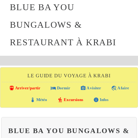
BLUE BA YOU
BUNGALOWS &
RESTAURANT À KRABI
LE GUIDE DU VOYAGE À KRABI
directions_transit
local_hotel
photo_camera
travel_explore
Arriver/partir
Dormir
A visiter
A faire
thermostat
hiking
info
Météo
Excursions
Infos
BLUE BA YOU BUNGALOWS &