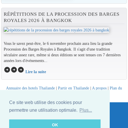
RÉPÉTITIONS DE LA PROCESSION DES BARGES
ROYALES 2026 À BANGKOK
Vous le savez peut-être, le 6 novembre prochain aura lieu la grande
Procession des Barges Royales à Bangkok. Il s'agit d'une tradition
séculaire assez rare, même si deux éditions se sont tenues ces 7 dernières
années lors d'événements...
arrow_circle_right
arrow_circle_right
arrow_circle_right
Lire la suite
Annuaire des hotels Thailande
|
Partir en Thailande
|
A propos
|
Plan du
site
Website © Thailandee.com - 2026
Ce site web utilise des cookies pour
permettre une utilisation optimale.
Plus...
OK