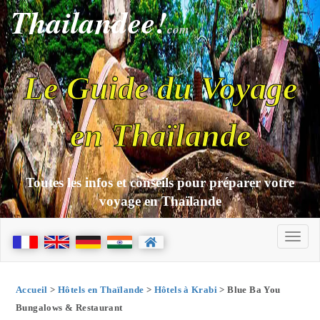
Thailandee!
com
Le Guide du Voyage
en Thaïlande
Toutes les infos et conseils pour préparer votre
voyage en Thaïlande
Accueil
>
Hôtels en Thaïlande
>
Hôtels à Krabi
> Blue Ba You
Bungalows & Restaurant