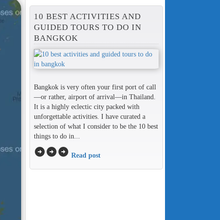
10 BEST ACTIVITIES AND
GUIDED TOURS TO DO IN
BANGKOK
Bangkok is very often your first port of call
—or rather, airport of arrival—in Thailand.
It is a highly eclectic city packed with
unforgettable activities. I have curated a
selection of what I consider to be the 10 best
things to do in...
arrow_circle_right
arrow_circle_right
arrow_circle_right
Read post