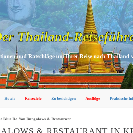
er Thailand-Reiseführ
tionen und Ratschläge um Ihrer Reise nach Thailand 
Hotels
Reiseziele
Zu besichtigen
Ausflüge
Praktische I
> Blue Ba You Bungalows & Restaurant
GALOWS & RESTAURANT IN K