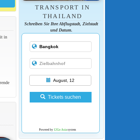
TRANSPORT IN
THAILAND
Schreiben Sie Ihre Abflugstadt, Zielstadt
und Datum.
t in
August, 12
rende
Tickets suchen
Powered by
12Go Asia
system