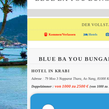
DER VOLLST
directions_transit
local_hotel
photo_came
Kommen/Verlassen
Hotels
BLUE BA YOU BUNG
HOTEL IN KRABI
Adresse : 79 Moo 3 Nopparat Thara, Ao Nang, 81000 K
von 1000 zu 2500 €
Doppelzimmer :
(von 1000 zu