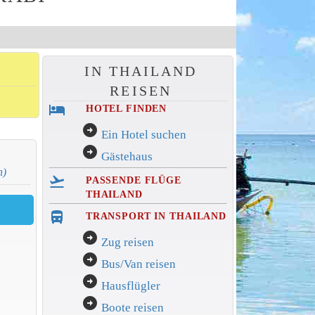
IN THAILAND
REISEN
hotel
HOTEL FINDEN
arrow_circle_right
Ein Hotel suchen
arrow_circle_right
Gästehaus
n)
flight_takeoff
PASSENDE FLÜGE
THAILAND
directions_bus_filled
TRANSPORT IN THAILAND
arrow_circle_right
Zug reisen
arrow_circle_right
Bus/Van reisen
arrow_circle_right
Hausflügler
arrow_circle_right
Boote reisen