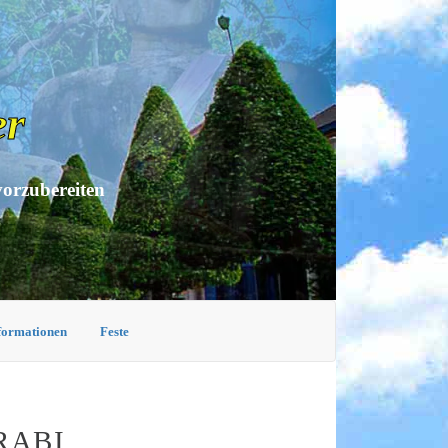
er
vorzubereiten
nformationen
Feste
RABI