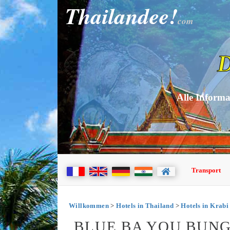
Thailandee!
com
D
Alle Informa
Transport
Willkommen
>
Hotels in Thailand
>
Hotels in Krabi
BLUE BA YOU BUN