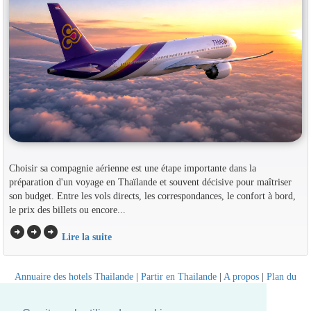
Choisir sa compagnie aérienne est une étape importante dans la
préparation d'un voyage en Thaïlande et souvent décisive pour maîtriser
son budget. Entre les vols directs, les correspondances, le confort à bord,
le prix des billets ou encore...
arrow_circle_right
arrow_circle_right
arrow_circle_right
Lire la suite
Annuaire des hotels Thailande
|
Partir en Thailande
|
A propos
|
Plan du
site
Website © Thailandee.com - 2026