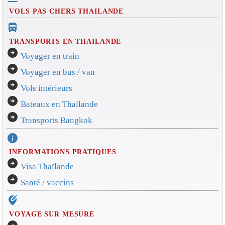
VOLS PAS CHERS THAILANDE
directions_bus_filled
TRANSPORTS EN THAILANDE
arrow_circle_right
Voyager en train
arrow_circle_right
Voyager en bus / van
arrow_circle_right
Vols intérieurs
arrow_circle_right
Bateaux en Thaïlande
arrow_circle_right
Transports Bangkok
info
INFORMATIONS PRATIQUES
arrow_circle_right
Visa Thaïlande
arrow_circle_right
Santé / vaccins
edit_location_alt
VOYAGE SUR MESURE