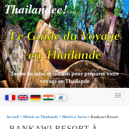
Thailandee!
com
Le Guide du Voyage
en Thaïlande
Toutes les infos et conseils pour préparer votre
voyage en Thaïlande
Accueil
>
Hôtels en Thaïlande
>
Hôtels à Surin
> Bankawi Resort
BANKAWI RESORT À