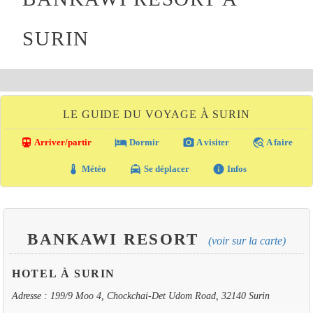
SURIN
LE GUIDE DU VOYAGE À SURIN
directions_transit
local_hotel
photo_camera
travel_explore
Arriver/partir
Dormir
A visiter
A faire
thermostat
local_taxi
info
Météo
Se déplacer
Infos
BANKAWI RESORT
(voir sur la carte)
HOTEL À SURIN
Adresse : 199/9 Moo 4, Chockchai-Det Udom Road, 32140 Surin