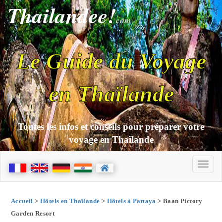
Thailandee!
com
Le Guide du Voyage
en Thaïlande
Toutes les infos et conseils pour préparer votre
voyage en Thaïlande
Accueil
>
Hôtels en Thaïlande
>
Hôtels à Pattaya
> Baan Pictory
Garden Resort