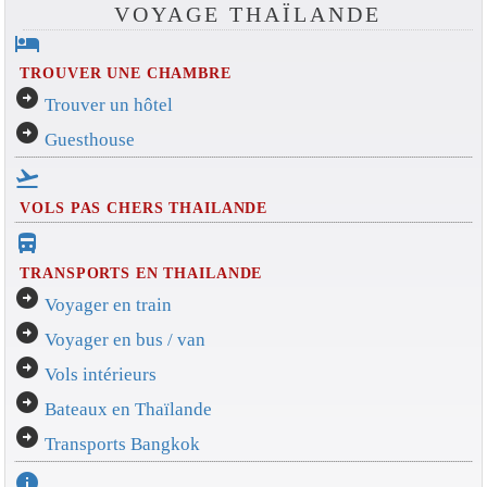
VOYAGE THAÏLANDE
hotel
TROUVER UNE CHAMBRE
arrow_circle_right
Trouver un hôtel
arrow_circle_right
Guesthouse
flight_takeoff
VOLS PAS CHERS THAILANDE
directions_bus_filled
TRANSPORTS EN THAILANDE
arrow_circle_right
Voyager en train
arrow_circle_right
Voyager en bus / van
arrow_circle_right
Vols intérieurs
arrow_circle_right
Bateaux en Thaïlande
arrow_circle_right
Transports Bangkok
info