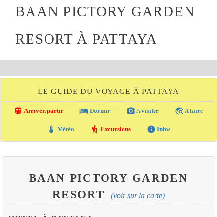
BAAN PICTORY GARDEN
RESORT À PATTAYA
LE GUIDE DU VOYAGE À PATTAYA
directions_transit
local_hotel
photo_camera
travel_explore
Arriver/partir
Dormir
A visiter
A faire
thermostat
hiking
info
Météo
Excursions
Infos
BAAN PICTORY GARDEN
RESORT
(voir sur la carte)