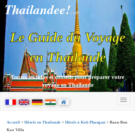
Thailandee!
com
Le Guide du Voyage
en Thaïlande
Toutes les infos et conseils pour préparer votre
voyage en Thaïlande
Accueil
>
Hôtels en Thaïlande
>
Hôtels à Koh Phangan
> Baan Bon
Kao Villa