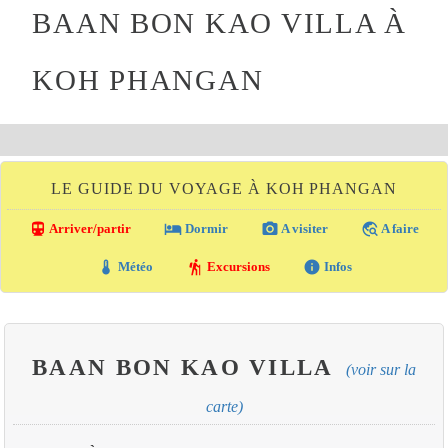
BAAN BON KAO VILLA À
KOH PHANGAN
LE GUIDE DU VOYAGE À KOH PHANGAN
directions_transit
local_hotel
photo_camera
travel_explore
Arriver/partir
Dormir
A visiter
A faire
thermostat
hiking
info
Météo
Excursions
Infos
BAAN BON KAO VILLA
(voir sur la
carte)