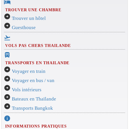
hotel
TROUVER UNE CHAMBRE
arrow_circle_right
Trouver un hôtel
arrow_circle_right
Guesthouse
flight_takeoff
VOLS PAS CHERS THAILANDE
directions_bus_filled
TRANSPORTS EN THAILANDE
arrow_circle_right
Voyager en train
arrow_circle_right
Voyager en bus / van
arrow_circle_right
Vols intérieurs
arrow_circle_right
Bateaux en Thaïlande
arrow_circle_right
Transports Bangkok
info
INFORMATIONS PRATIQUES