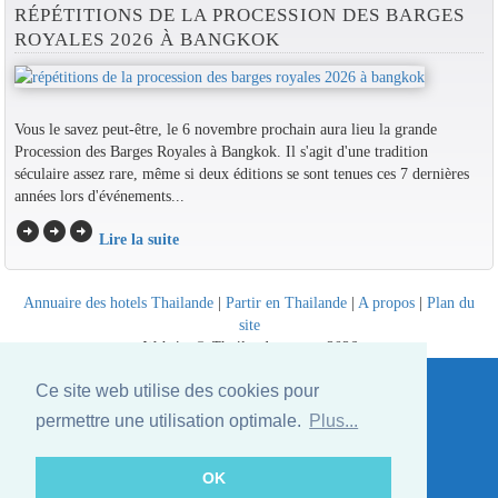
RÉPÉTITIONS DE LA PROCESSION DES BARGES
ROYALES 2026 À BANGKOK
Vous le savez peut-être, le 6 novembre prochain aura lieu la grande
Procession des Barges Royales à Bangkok. Il s'agit d'une tradition
séculaire assez rare, même si deux éditions se sont tenues ces 7 dernières
années lors d'événements...
arrow_circle_right
arrow_circle_right
arrow_circle_right
Lire la suite
Annuaire des hotels Thailande
|
Partir en Thailande
|
A propos
|
Plan du
site
Website © Thailandee.com - 2026
Ce site web utilise des cookies pour
permettre une utilisation optimale.
Plus...
OK