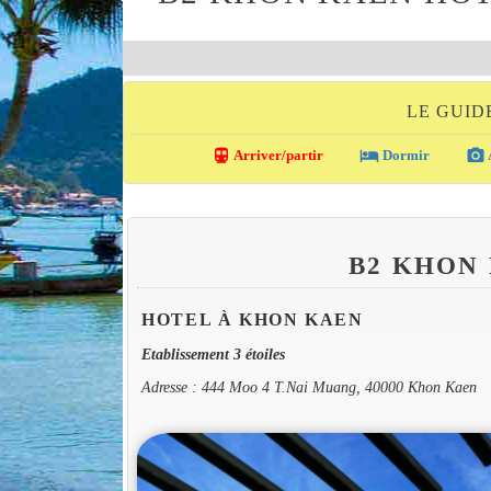
LE GUID
directions_transit
local_hotel
photo_camera
Arriver/partir
Dormir
B2 KHON
HOTEL À KHON KAEN
Etablissement 3 étoiles
Adresse : 444 Moo 4 T.Nai Muang, 40000 Khon Kaen