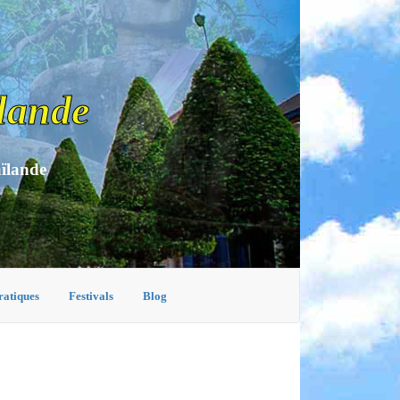
lande
aïlande
ratiques
Festivals
Blog