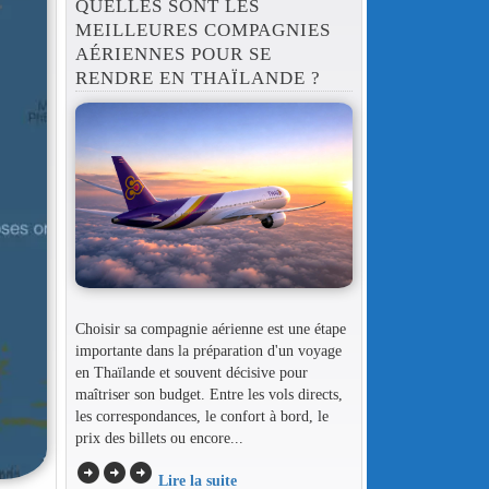
QUELLES SONT LES
MEILLEURES COMPAGNIES
AÉRIENNES POUR SE
RENDRE EN THAÏLANDE ?
Choisir sa compagnie aérienne est une étape
importante dans la préparation d'un voyage
en Thaïlande et souvent décisive pour
maîtriser son budget. Entre les vols directs,
les correspondances, le confort à bord, le
prix des billets ou encore...
arrow_circle_right
arrow_circle_right
arrow_circle_right
Lire la suite