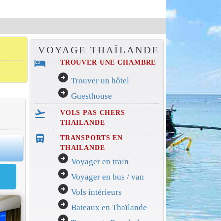
VOYAGE THAÏLANDE
hotel
TROUVER UNE CHAMBRE
arrow_circle_right
Trouver un hôtel
arrow_circle_right
Guesthouse
flight_takeoff
VOLS PAS CHERS
THAILANDE
directions_bus_filled
TRANSPORTS EN
0
THAILANDE
arrow_circle_right
Voyager en train
arrow_circle_right
Voyager en bus / van
arrow_circle_right
Vols intérieurs
arrow_circle_right
Bateaux en Thaïlande
arrow_circle_right