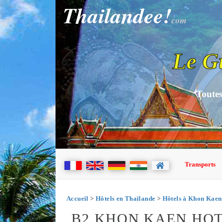
Thailandee!
com
Le G
Toutes
Transports
Accueil
>
Hôtels en Thaïlande
>
Hôtels à Khon Kaen
B2 KHON KAEN HO