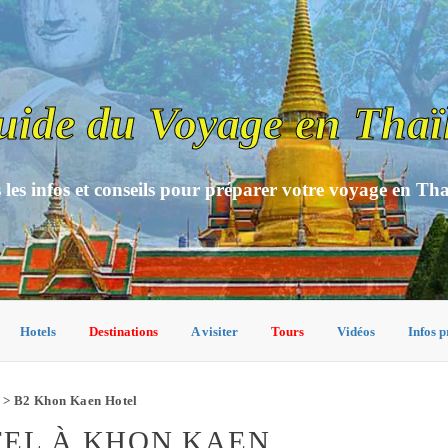
uide du Voyage en Thaï
 les infos et conseils pour préparer votre voyage en Th
Hotels
Destinations
A visiter
Tours
Vidéos
Infos p
> B2 Khon Kaen Hotel
TEL À KHON KAEN