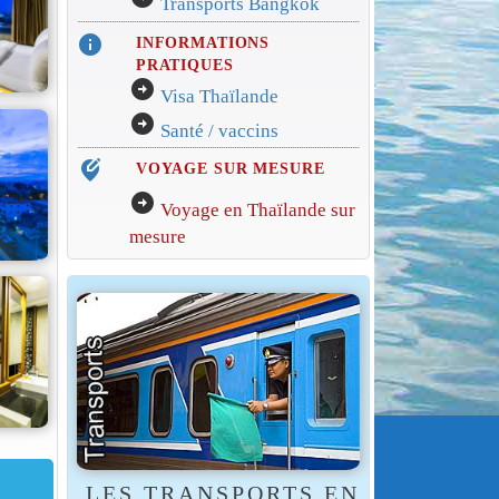
Transports Bangkok
info
INFORMATIONS
PRATIQUES
arrow_circle_right
Visa Thaïlande
arrow_circle_right
Santé / vaccins
edit_location_alt
VOYAGE SUR MESURE
arrow_circle_right
Voyage en Thaïlande sur
mesure
LES TRANSPORTS EN