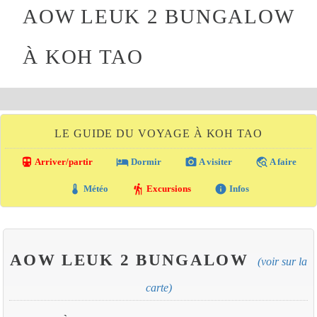
AOW LEUK 2 BUNGALOW
À KOH TAO
LE GUIDE DU VOYAGE À KOH TAO
directions_transit
local_hotel
photo_camera
travel_explore
Arriver/partir
Dormir
A visiter
A faire
thermostat
hiking
info
Météo
Excursions
Infos
AOW LEUK 2 BUNGALOW
(voir sur la
carte)