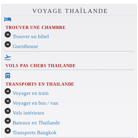
VOYAGE THAÏLANDE
hotel
TROUVER UNE CHAMBRE
arrow_circle_right
Trouver un hôtel
arrow_circle_right
Guesthouse
flight_takeoff
VOLS PAS CHERS THAILANDE
directions_bus_filled
TRANSPORTS EN THAILANDE
arrow_circle_right
Voyager en train
arrow_circle_right
Voyager en bus / van
arrow_circle_right
Vols intérieurs
arrow_circle_right
Bateaux en Thaïlande
arrow_circle_right
Transports Bangkok