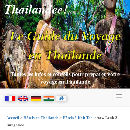
Thailandee!
com
Le Guide du Voyage
en Thaïlande
Toutes les infos et conseils pour préparer votre
voyage en Thaïlande
Accueil
>
Hôtels en Thaïlande
>
Hôtels à Koh Tao
> Aow Leuk 2
Bungalow