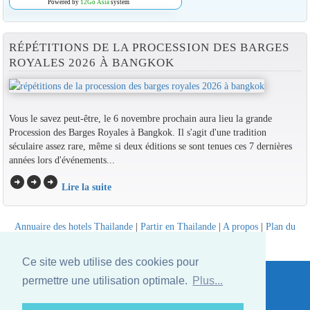
Powered by
12Go Asia
system
RÉPÉTITIONS DE LA PROCESSION DES BARGES
ROYALES 2026 À BANGKOK
Vous le savez peut-être, le 6 novembre prochain aura lieu la grande
Procession des Barges Royales à Bangkok. Il s'agit d'une tradition
séculaire assez rare, même si deux éditions se sont tenues ces 7 dernières
années lors d'événements...
arrow_circle_right
arrow_circle_right
arrow_circle_right
Lire la suite
Annuaire des hotels Thailande
|
Partir en Thailande
|
A propos
|
Plan du
site
Website © Thailandee.com - 2026
Ce site web utilise des cookies pour
permettre une utilisation optimale.
Plus...