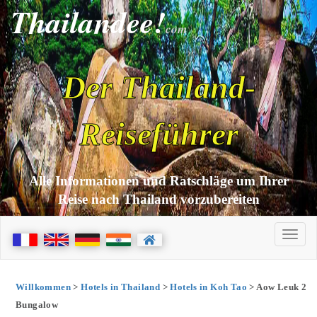
Thailandee!
com
Der Thailand-
Reiseführer
Alle Informationen und Ratschläge um Ihrer
Reise nach Thailand vorzubereiten
Willkommen
>
Hotels in Thailand
>
Hotels in Koh Tao
> Aow Leuk 2
Bungalow