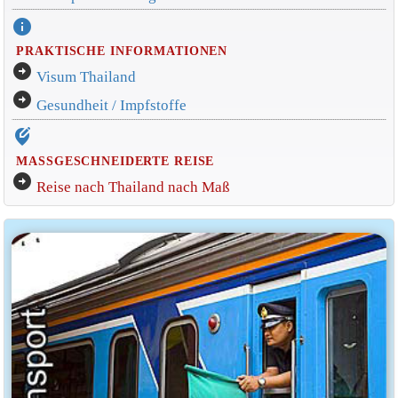
info
PRAKTISCHE INFORMATIONEN
arrow_circle_right
Visum Thailand
arrow_circle_right
Gesundheit / Impfstoffe
edit_location_alt
MASSGESCHNEIDERTE REISE
arrow_circle_right
Reise nach Thailand nach Maß