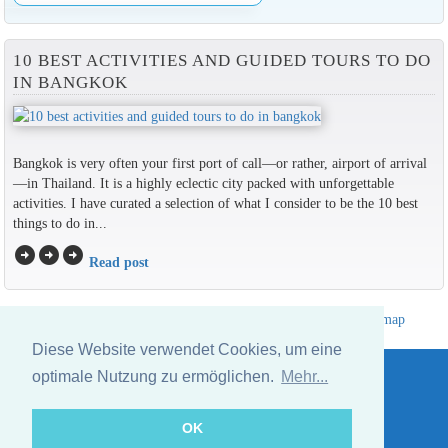
10 BEST ACTIVITIES AND GUIDED TOURS TO DO
IN BANGKOK
Bangkok is very often your first port of call—or rather, airport of arrival
—in Thailand. It is a highly eclectic city packed with unforgettable
activities. I have curated a selection of what I consider to be the 10 best
things to do in...
arrow_circle_right
arrow_circle_right
arrow_circle_right
Read post
Hotelverzeichnis Thailand
|
Gehe nach Thailand
|
Um
|
Sitemap
Website © Thailandee.com - 2026
Diese Website verwendet Cookies, um eine
optimale Nutzung zu ermöglichen.
Mehr...
OK