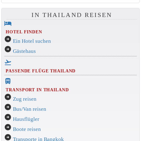
IN THAILAND REISEN
hotel
HOTEL FINDEN
arrow_circle_right
Ein Hotel suchen
arrow_circle_right
Gästehaus
flight_takeoff
PASSENDE FLÜGE THAILAND
directions_bus_filled
TRANSPORT IN THAILAND
arrow_circle_right
Zug reisen
arrow_circle_right
Bus/Van reisen
arrow_circle_right
Hausflügler
arrow_circle_right
Boote reisen
arrow_circle_right
Transporte in Bangkok