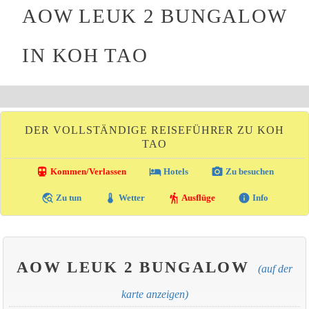
AOW LEUK 2 BUNGALOW
IN KOH TAO
DER VOLLSTÄNDIGE REISEFÜHRER ZU KOH
TAO
directions_transit
local_hotel
photo_camera
Kommen/Verlassen
Hotels
Zu besuchen
travel_explore
thermostat
hiking
info
Zu tun
Wetter
Ausflüge
Info
AOW LEUK 2 BUNGALOW
(auf der
karte anzeigen)