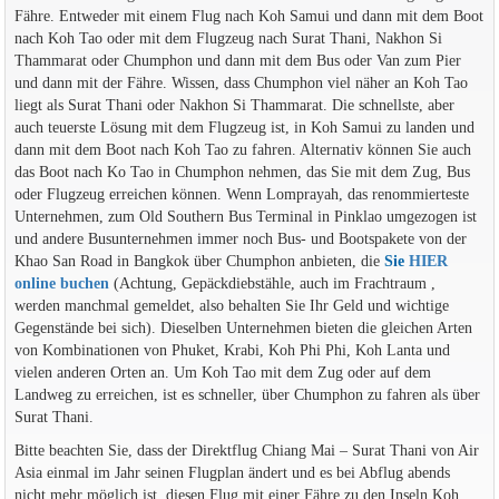
Fähre. Entweder mit einem Flug nach Koh Samui und dann mit dem Boot
nach Koh Tao oder mit dem Flugzeug nach Surat Thani, Nakhon Si
Thammarat oder Chumphon und dann mit dem Bus oder Van zum Pier
und dann mit der Fähre. Wissen, dass Chumphon viel näher an Koh Tao
liegt als Surat Thani oder Nakhon Si Thammarat. Die schnellste, aber
auch teuerste Lösung mit dem Flugzeug ist, in Koh Samui zu landen und
dann mit dem Boot nach Koh Tao zu fahren. Alternativ können Sie auch
das Boot nach Ko Tao in Chumphon nehmen, das Sie mit dem Zug, Bus
oder Flugzeug erreichen können. Wenn Lomprayah, das renommierteste
Unternehmen, zum Old Southern Bus Terminal in Pinklao umgezogen ist
und andere Busunternehmen immer noch Bus- und Bootspakete von der
Khao San Road in Bangkok über Chumphon anbieten, die
Sie
HIER
online buchen
(Achtung, Gepäckdiebstähle, auch im Frachtraum ,
werden manchmal gemeldet, also behalten Sie Ihr Geld und wichtige
Gegenstände bei sich). Dieselben Unternehmen bieten die gleichen Arten
von Kombinationen von Phuket, Krabi, Koh Phi Phi, Koh Lanta und
vielen anderen Orten an. Um Koh Tao mit dem Zug oder auf dem
Landweg zu erreichen, ist es schneller, über Chumphon zu fahren als über
Surat Thani.
Bitte beachten Sie, dass der Direktflug Chiang Mai – Surat Thani von Air
Asia einmal im Jahr seinen Flugplan ändert und es bei Abflug abends
nicht mehr möglich ist, diesen Flug mit einer Fähre zu den Inseln Koh