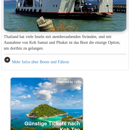
Thailand hat viele Inseln mit atemberaubenden Stränden, und mit
Ausnahme von Koh Samui und Phuket ist das Boot die einzige Option,
um dorthin zu gelangen.
arrow_circle_right
Mehr Infos über Boote und Fähren