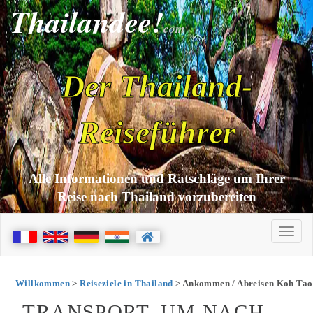
Thailandee!
com
Der Thailand-
Reiseführer
Alle Informationen und Ratschläge um Ihrer
Reise nach Thailand vorzubereiten
Willkommen
>
Reiseziele in Thailand
> Ankommen / Abreisen Koh Tao
TRANSPORT, UM NACH