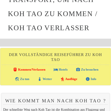
KOH TAO ZU KOMMEN /
KOH TAO VERLASSER
DER VOLLSTÄNDIGE REISEFÜHRER ZU KOH
TAO
directions_transit
local_hotel
photo_camera
Kommen/Verlassen
Hotels
Zu besuchen
travel_explore
thermostat
hiking
info
Zu tun
Wetter
Ausflüge
Info
WIE KOMMT MAN NACH KOH TAO ?
Der schnellste Weg nach Koh Tao ist die Kombination aus Flugzeug und