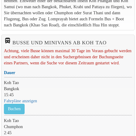
nehmen. Entweder einer der benachbarten Inseln Koh Phangan und Koh
Samui (wo man nach Bangkok, Phuket, Krabi und Pattaya zu fliegen), wo
Sie übernachten wollen oder Chumphon oder Surat Thani und dann
Flugzeug, Bus oder Zug. Lomprayah bietet auch Formeln Bus + Boot
nach Bangkok (Khao San Road), die einschließlich Hua Hin stoppt.
directions_bus_filled
BUSSE UND MINIVANS AB KOH TAO
Achtung, viele Busse können maximal 30 Tage im Voraus gebucht werden
und erscheinen daher nicht in den Suchergebnissen der Buchungsseite
eines Partners, wenn die Suche vor diesem Zeitraum gestartet wird.
Dauer
Koh Tao
Bangkok
15:45
Fahrpläne anzeigen
Buchen
Koh Tao
Chumphon
2:45