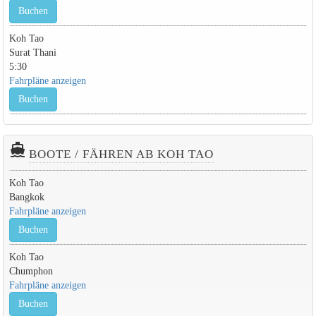
Buchen
Koh Tao
Surat Thani
5:30
Fahrpläne anzeigen
Buchen
directions_boat
BOOTE / FÄHREN AB KOH TAO
Koh Tao
Bangkok
Fahrpläne anzeigen
Buchen
Koh Tao
Chumphon
Fahrpläne anzeigen
Buchen