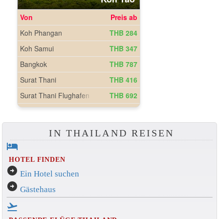
IN THAILAND REISEN
hotel
HOTEL FINDEN
arrow_circle_right
Ein Hotel suchen
arrow_circle_right
Gästehaus
flight_takeoff