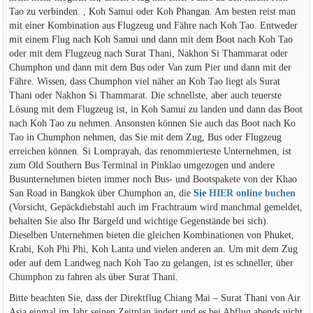
Tao zu verbinden. , Koh Samui oder Koh Phangan. Am besten reist man
mit einer Kombination aus Flugzeug und Fähre nach Koh Tao. Entweder
mit einem Flug nach Koh Samui und dann mit dem Boot nach Koh Tao
oder mit dem Flugzeug nach Surat Thani, Nakhon Si Thammarat oder
Chumphon und dann mit dem Bus oder Van zum Pier und dann mit der
Fähre. Wissen, dass Chumphon viel näher an Koh Tao liegt als Surat
Thani oder Nakhon Si Thammarat. Die schnellste, aber auch teuerste
Lösung mit dem Flugzeug ist, in Koh Samui zu landen und dann das Boot
nach Koh Tao zu nehmen. Ansonsten können Sie auch das Boot nach Ko
Tao in Chumphon nehmen, das Sie mit dem Zug, Bus oder Flugzeug
erreichen können. Si Lomprayah, das renommierteste Unternehmen, ist
zum Old Southern Bus Terminal in Pinklao umgezogen und andere
Busunternehmen bieten immer noch Bus- und Bootspakete von der Khao
San Road in Bangkok über Chumphon an, die
Sie
HIER online buchen
(Vorsicht, Gepäckdiebstahl auch im Frachtraum wird manchmal gemeldet,
behalten Sie also Ihr Bargeld und wichtige Gegenstände bei sich).
Dieselben Unternehmen bieten die gleichen Kombinationen von Phuket,
Krabi, Koh Phi Phi, Koh Lanta und vielen anderen an. Um mit dem Zug
oder auf dem Landweg nach Koh Tao zu gelangen, ist es schneller, über
Chumphon zu fahren als über Surat Thani.
Bitte beachten Sie, dass der Direktflug Chiang Mai – Surat Thani von Air
Asia einmal im Jahr seinen Zeitplan ändert und es bei Abflug abends nicht