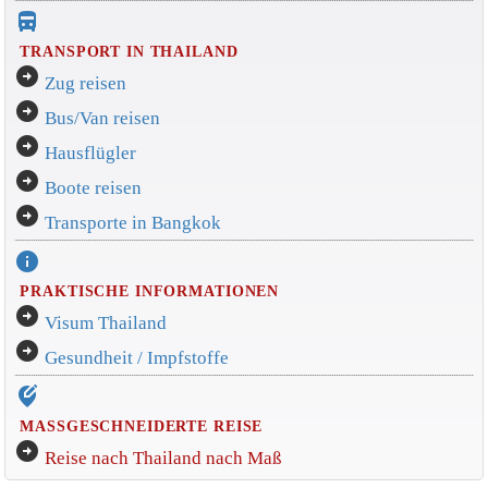
directions_bus_filled
TRANSPORT IN THAILAND
arrow_circle_right
Zug reisen
arrow_circle_right
Bus/Van reisen
arrow_circle_right
Hausflügler
arrow_circle_right
Boote reisen
arrow_circle_right
Transporte in Bangkok
info
PRAKTISCHE INFORMATIONEN
arrow_circle_right
Visum Thailand
arrow_circle_right
Gesundheit / Impfstoffe
edit_location_alt
MASSGESCHNEIDERTE REISE
arrow_circle_right
Reise nach Thailand nach Maß