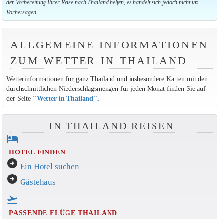
der Vorbereitung Ihrer Reise nach Thailand helfen, es handelt sich jedoch nicht um
Vorhersagen.
ALLGEMEINE INFORMATIONEN
ZUM WETTER IN THAILAND
Wetterinformationen für ganz Thailand und insbesondere Karten mit den
durchschnittlichen Niederschlagsmengen für jeden Monat finden Sie auf
der Seite
''Wetter in Thailand''
.
IN THAILAND REISEN
hotel
HOTEL FINDEN
arrow_circle_right
Ein Hotel suchen
arrow_circle_right
Gästehaus
flight_takeoff
PASSENDE FLÜGE THAILAND