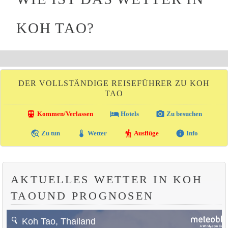
KOH TAO?
DER VOLLSTÄNDIGE REISEFÜHRER ZU KOH
TAO
directions_transit
local_hotel
photo_camera
Kommen/Verlassen
Hotels
Zu besuchen
travel_explore
thermostat
hiking
info
Zu tun
Wetter
Ausflüge
Info
AKTUELLES WETTER IN KOH
TAOUND PROGNOSEN