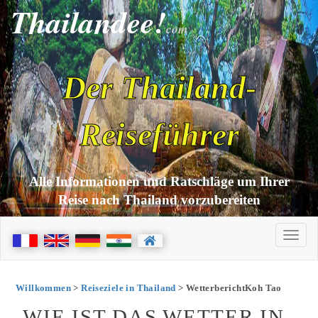
Thailandee!
com
Der Thailand-
Reiseführer
Alle Informationen und Ratschläge um Ihrer
Reise nach Thailand vorzubereiten
Willkommen
>
Reiseziele in Thailand
> WetterberichtKoh Tao
WIE IST DAS WETTER IN