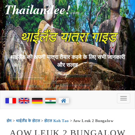
Thailandee!
com
थाईलैंड यात्रा गाइड
थाईलैंड की अपनी यात्रा तैयार करने के लिए सभी जानकारी
और सलाह
होम
>
थाईलैंड के होटल
>
होटल Koh Tao
> Aow Leuk 2 Bungalow
AOW LEUK 2 BUNGALOW