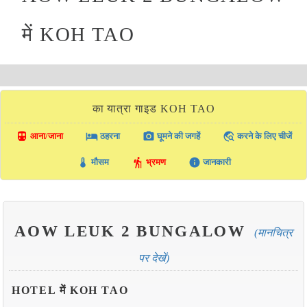
में KOH TAO
का यात्रा गाइड KOH TAO
directions_transit
local_hotel
photo_camera
travel_explore
आना/जाना
ठहरना
घूमने की जगहें
करने के लिए चीजें
thermostat
hiking
info
मौसम
भ्रमण
जानकारी
AOW LEUK 2 BUNGALOW
(मानचित्र
पर देखें)
HOTEL में KOH TAO